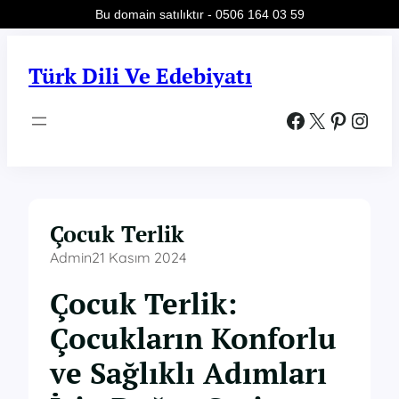
Bu domain satılıktır - 0506 164 03 59
İçeriğe
geç
Türk Dili Ve Edebiyatı
Facebook
X
Pinterest
Instagram
Çocuk Terlik
Admin
21 Kasım 2024
Çocuk Terlik:
Çocukların Konforlu
ve Sağlıklı Adımları