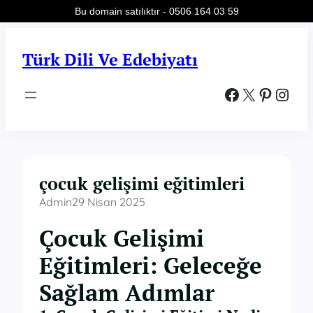
Bu domain satılıktır - 0506 164 03 59
İçeriğe
geç
Türk Dili Ve Edebiyatı
Facebook
X
Pinterest
Instagram
çocuk gelişimi eğitimleri
Admin
29 Nisan 2025
Çocuk Gelişimi
Eğitimleri: Geleceğe
Sağlam Adımlar