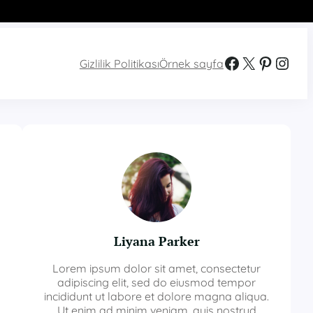
Facebook
X
Pinterest
Instagram
Gizlilik Politikası
Örnek sayfa
Liyana Parker
Lorem ipsum dolor sit amet, consectetur
adipiscing elit, sed do eiusmod tempor
incididunt ut labore et dolore magna aliqua.
Ut enim ad minim veniam, quis nostrud