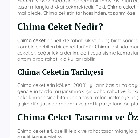
Modern sokak modasının önemli bir temsilcisi olan bu c
tasarımlarıyla dikkat çekmektedir. Peki,
Chima ceket
n
makalede, Chima ceketin tarihçesinden, tasarım özell
Chima Ceket Nedir?
Chima ceket
, genellikle rahat, şık ve genç bir tasarı
kombinlenebilen bir ceket türüdür.
Chima
, aslında ma
ceketler, çoğunlukla denim, deri veya şişme kumaşla
ortamlarda rahatlıkla kullanılabilir.
Chima Ceketin Tarihçesi
Chima ceketlerin kökeni, 2000’li yılların başlarına day
gençlerin tarzlarını yansıtmak için daha rahat ve fonk
sokak modasına hitap eden tasarımlar üretmeye başlad
giyim dünyasında modern ve pratik parçaların ön plan
Chima Ceket Tasarımı ve Öze
Chima ceketleri, özellikle şık ve rahat tasarımlarıyla b
özellikleri ele alalım.