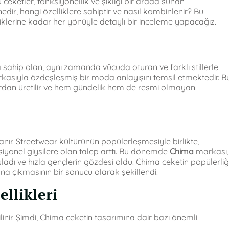
eketler, fonksiyonellik ve şıklığı bir arada sunan
edir, hangi özelliklere sahiptir ve nasıl kombinlenir? Bu
iklerine kadar her yönüyle detaylı bir inceleme yapacağız.
ma sahip olan, aynı zamanda vücuda oturan ve farklı stillerle
rkasıyla özdeşleşmiş bir moda anlayışını temsil etmektedir. B
rdan üretilir ve hem gündelik hem de resmi olmayan
anır. Streetwear kültürünün popülerleşmesiyle birlikte,
siyonel giysilere olan talep arttı. Bu dönemde
Chima
markası,
ı ve hızla gençlerin gözdesi oldu. Chima ceketin popülerliği
a çıkmasının bir sonucu olarak şekillendi.
llikleri
ilinir. Şimdi, Chima ceketin tasarımına dair bazı önemli