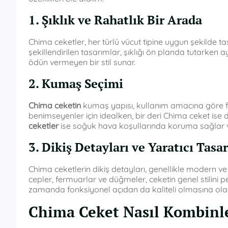
1. Şıklık ve Rahatlık Bir Arada
Chima ceketler, her türlü vücut tipine uygun şekilde ta
şekillendirilen tasarımlar, şıklığı ön planda tutarken a
ödün vermeyen bir stil sunar.
2. Kumaş Seçimi
Chima ceketin
kumaş yapısı, kullanım amacına göre far
benimseyenler için idealken, bir deri Chima ceket ise da
ceketler
ise soğuk hava koşullarında koruma sağlar ve s
3. Dikiş Detayları ve Yaratıcı Tasa
Chima ceketlerin dikiş detayları, genellikle modern ve ye
cepler, fermuarlar ve düğmeler, ceketin genel stilini pek
zamanda fonksiyonel açıdan da kaliteli olmasına olan
Chima Ceket Nasıl Kombinl