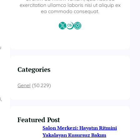
exercitation ullamco laboris nisi ut aliquip ex
ea commodo consequat.
X
Last.fm
Instagram
u
Categories
Genel
(50.229)
,
Featured Post
Salon Merkezi: Hayatın Ritmini
Yakalayan Kusursuz Bakım