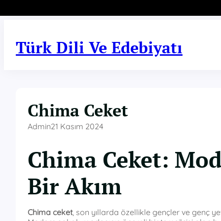
İçeriğe
geç
Türk Dili Ve Edebiyatı
Chima Ceket
Admin
21 Kasım 2024
Chima Ceket: Mod
Bir Akım
Chima ceket
, son yıllarda özellikle gençler ve genç ye