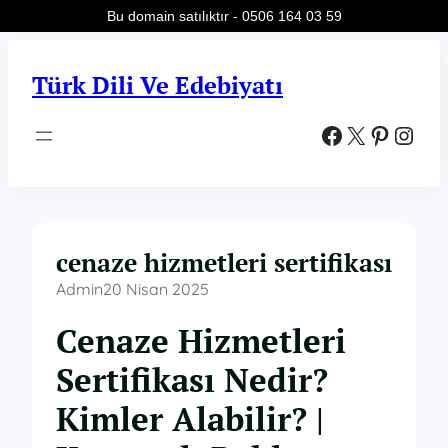
Bu domain satılıktır - 0506 164 03 59
İçeriğe
geç
Türk Dili Ve Edebiyatı
Facebook
X
Pinterest
Instagram
cenaze hizmetleri sertifikası
Admin
20 Nisan 2025
Cenaze Hizmetleri
Sertifikası Nedir?
Kimler Alabilir? |