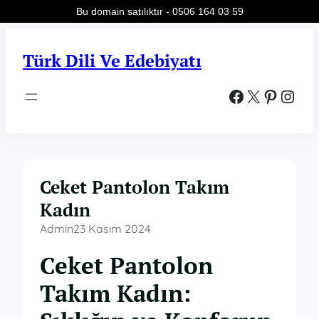
Bu domain satılıktır - 0506 164 03 59
İçeriğe
geç
Türk Dili Ve Edebiyatı
Facebook
X
Pinterest
Instagram
Ceket Pantolon Takım
Kadın
Admin
23 Kasım 2024
Ceket Pantolon
Takım Kadın: