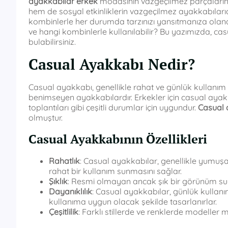
ayakkabılar erkek
modasının vazgeçilmez parçalarınd
hem de sosyal etkinliklerin vazgeçilmez ayakkabılarıd
kombinlerle her durumda tarzınızı yansıtmanıza olanak t
ve hangi kombinlerle kullanılabilir? Bu yazımızda, c
bulabilirsiniz.
Casual Ayakkabı Nedir?
Casual ayakkabı, genellikle rahat ve günlük kullanım
benimseyen ayakkabılardır. Erkekler için casual ayakka
toplantıları gibi çeşitli durumlar için uygundur.
Casual 
olmuştur.
Casual Ayakkabının Özellikleri
Rahatlık
: Casual ayakkabılar, genellikle yumuş
rahat bir kullanım sunmasını sağlar.
Şıklık
: Resmi olmayan ancak şık bir görünüm sunar
Dayanıklılık
: Casual ayakkabılar, günlük kullanı
kullanıma uygun olacak şekilde tasarlanırlar.
Çeşitlilik
: Farklı stillerde ve renklerde modeller