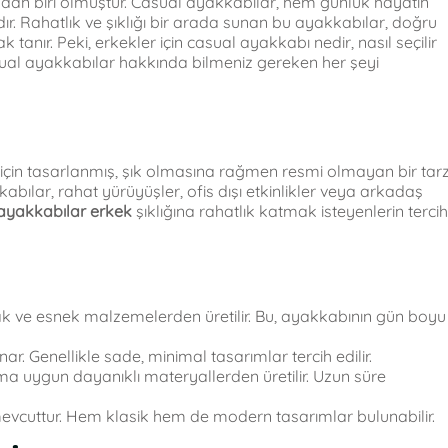
an biri olmuştur. Casual ayakkabılar, hem günlük hayatın
ır. Rahatlık ve şıklığı bir arada sunan bu ayakkabılar, doğru
anır. Peki, erkekler için casual ayakkabı nedir, nasıl seçilir
asual ayakkabılar hakkında bilmeniz gereken her şeyi
 için tasarlanmış, şık olmasına rağmen resmi olmayan bir tarz
bılar, rahat yürüyüşler, ofis dışı etkinlikler veya arkadaş
ayakkabılar erkek
şıklığına rahatlık katmak isteyenlerin tercih
ak ve esnek malzemelerden üretilir. Bu, ayakkabının gün boyu
. Genellikle sade, minimal tasarımlar tercih edilir.
ma uygun dayanıklı materyallerden üretilir. Uzun süre
 mevcuttur. Hem klasik hem de modern tasarımlar bulunabilir.