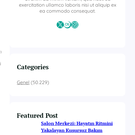
exercitation ullamco laboris nisi ut aliquip ex
ea commodo consequat.
X
Last.fm
Instagram
ı
i
Categories
Genel
(50.229)
Featured Post
Salon Merkezi: Hayatın Ritmini
Yakalayan Kusursuz Bakım