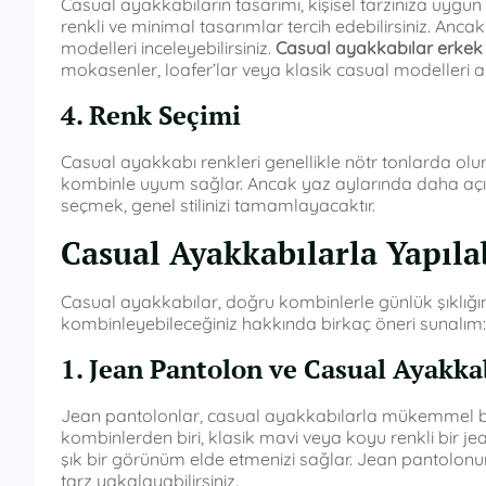
Casual ayakkabıların tasarımı, kişisel tarzınıza uygu
renkli ve minimal tasarımlar tercih edebilirsiniz. Anca
modelleri inceleyebilirsiniz.
Casual ayakkabılar erkek
mokasenler, loafer’lar veya klasik casual modelleri a
4. Renk Seçimi
Casual ayakkabı renkleri genellikle nötr tonlarda olur. 
kombinle uyum sağlar. Ancak yaz aylarında daha açık r
seçmek, genel stilinizi tamamlayacaktır.
Casual Ayakkabılarla Yapıl
Casual ayakkabılar, doğru kombinlerle günlük şıklığınızı
kombinleyebileceğiniz hakkında birkaç öneri sunalım:
1. Jean Pantolon ve Casual Ayakka
Jean pantolonlar, casual ayakkabılarla mükemmel b
kombinlerden biri, klasik mavi veya koyu renkli bir jea
şık bir görünüm elde etmenizi sağlar. Jean pantolon
tarz yakalayabilirsiniz.