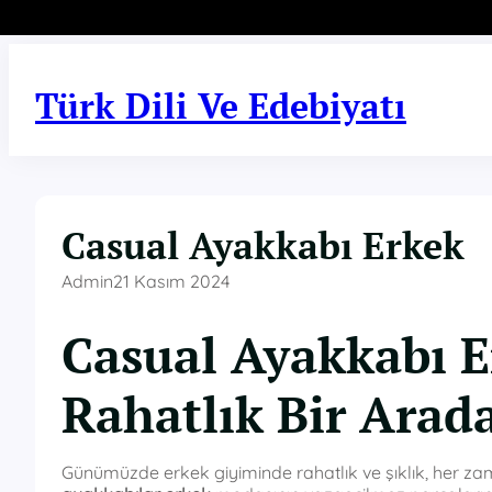
İçeriğe
geç
Türk Dili Ve Edebiyatı
Casual Ayakkabı Erkek
Admin
21 Kasım 2024
Casual Ayakkabı Er
Rahatlık Bir Arad
Günümüzde erkek giyiminde rahatlık ve şıklık, her za