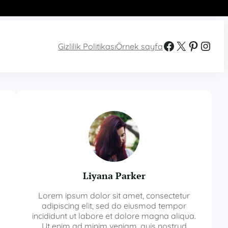
Facebook
X
Pinterest
Instagram
Gizlilik Politikası
Örnek sayfa
Liyana Parker
Lorem ipsum dolor sit amet, consectetur
adipiscing elit, sed do eiusmod tempor
incididunt ut labore et dolore magna aliqua.
Ut enim ad minim veniam, quis nostrud