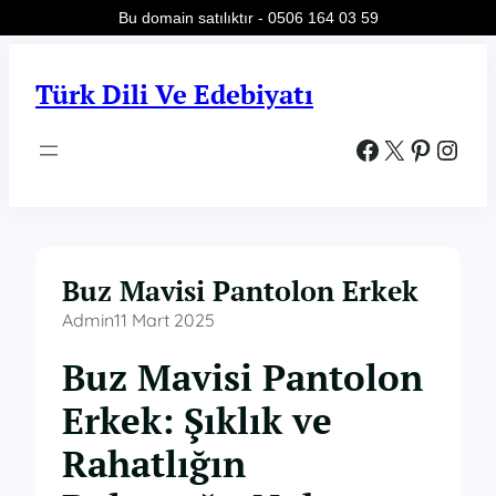
Bu domain satılıktır - 0506 164 03 59
İçeriğe
geç
Türk Dili Ve Edebiyatı
Facebook
X
Pinterest
Instagram
Buz Mavisi Pantolon Erkek
Admin
11 Mart 2025
Buz Mavisi Pantolon
Erkek: Şıklık ve
Rahatlığın