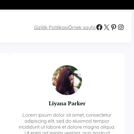
Facebook
X
Pinterest
Instagram
Gizlilik Politikası
Örnek sayfa
Liyana Parker
Lorem ipsum dolor sit amet, consectetur
adipiscing elit, sed do eiusmod tempor
incididunt ut labore et dolore magna aliqua.
Ut enim ad minim veniam, quis nostrud