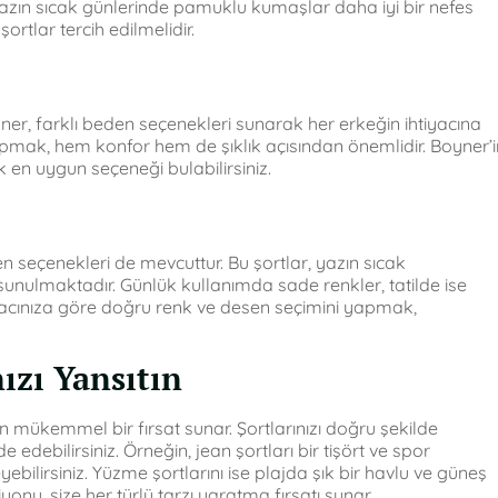
azın sıcak günlerinde pamuklu kumaşlar daha iyi bir nefes
rtlar tercih edilmelidir.
yner, farklı beden seçenekleri sunarak her erkeğin ihtiyacına
apmak, hem konfor hem de şıklık açısından önemlidir. Boyner’i
 en uygun seçeneği bulabilirsiniz.
 seçenekleri de mevcuttur. Bu şortlar, yazın sıcak
unulmaktadır. Günlük kullanımda sade renkler, tatilde ise
ihtiyacınıza göre doğru renk ve desen seçimini yapmak,
ızı Yansıtın
in mükemmel bir fırsat sunar. Şortlarınızı doğru şekilde
ebilirsiniz. Örneğin, jean şortları bir tişört ve spor
ebilirsiniz. Yüzme şortlarını ise plajda şık bir havlu ve güneş
onu, size her türlü tarzı yaratma fırsatı sunar.