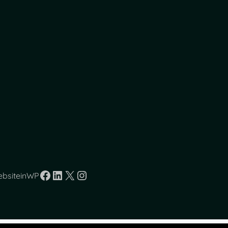
Facebook
LinkedIn
X
Instagram
ebsiteinWP