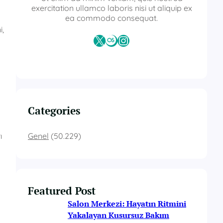
exercitation ullamco laboris nisi ut aliquip ex
ea commodo consequat.
i,
X
Last.fm
Instagram
Categories
Genel
(50.229)
ı
Featured Post
Salon Merkezi: Hayatın Ritmini
Yakalayan Kusursuz Bakım