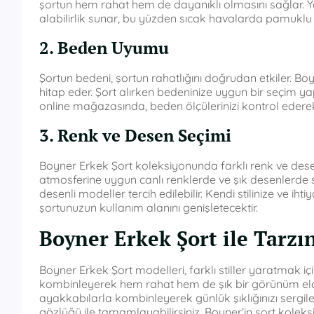
şortun hem rahat hem de dayanıklı olmasını sağlar. Y
alabilirlik sunar, bu yüzden sıcak havalarda pamuklu şo
2. Beden Uyumu
Şortun bedeni, şortun rahatlığını doğrudan etkiler. Bo
hitap eder. Şort alırken bedeninize uygun bir seçim y
online mağazasında, beden ölçülerinizi kontrol ederek
3. Renk ve Desen Seçimi
Boyner Erkek Şort koleksiyonunda farklı renk ve desen
atmosferine uygun canlı renklerde ve şık desenlerde s
desenli modeller tercih edilebilir. Kendi stilinize ve 
şortunuzun kullanım alanını genişletecektir.
Boyner Erkek Şort ile Tarzın
Boyner Erkek Şort modelleri, farklı stiller yaratmak iç
kombinleyerek hem rahat hem de şık bir görünüm elde ed
ayakkabılarla kombinleyerek günlük şıklığınızı sergiley
gözlüğü ile tamamlayabilirsiniz. Boyner’in şort koleksiy