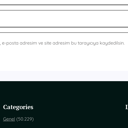
 e-posta adresim ve site adresim bu tarayıcıya kaydedilsin.
Categories
Genel
(50.229)