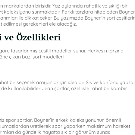
arkalardan birisidir. Yaz aylarında rahatlık ve şıklığı bir
rt
koleksiyonu sunmaktadır. Farklı tarzlara hitap eden Boyner
rımları ile dikkat çeker. Bu yazımızda Boyner’in şort çeşitlerin
t edilmesi gerekenleri ele alacağız.
 ve Özellikleri
 göre tasarlanmış çeşitli modeller sunar. Herkesin tarzına
öne çıkan bazı şort modelleri:
hat bir seçenek arayanlar için idealdir. Şık ve konforlu yapılar
 kullanılabilirler. Jean şortlar, özellikle rahat bir kombin
eğiniz spor şortlar, Boyner’in erkek koleksiyonunun önemli
ilen kumaşlardan üretilerek spor yaparken maksimum hareket
arımları da gündelik hayatta şık bir görünüm sunar.