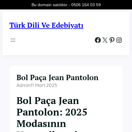
Bu domain satılıktır - 0506 164 03 59
İçeriğe
geç
Türk Dili Ve Edebiyatı
Facebook
X
Pinterest
Instagram
Bol Paça Jean Pantolon
Admin
11 Mart 2025
Bol Paça Jean
Pantolon: 2025
Modasının