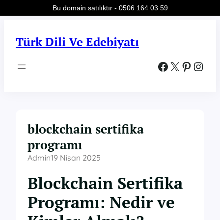
Bu domain satılıktır - 0506 164 03 59
İçeriğe
geç
Türk Dili Ve Edebiyatı
Facebook
X
Pinterest
Instagram
blockchain sertifika
programı
Admin
19 Nisan 2025
Blockchain Sertifika
Programı: Nedir ve