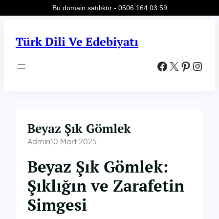
Bu domain satılıktır - 0506 164 03 59
İçeriğe
geç
Türk Dili Ve Edebiyatı
Facebook
X
Pinterest
Instagram
Beyaz Şık Gömlek
Admin
10 Mart 2025
Beyaz Şık Gömlek:
Şıklığın ve Zarafetin
Simgesi