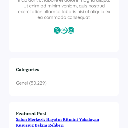
incididunt ut labore et dolore magna aliqua.
Ut enim ad minim veniam, quis nostrud
exercitation ullamco laboris nisi ut aliquip ex
ea commodo consequat.
X
Last.fm
Instagram
Categories
Genel
(50.229)
Featured Post
Salon Merkezi: Hayatın Ritmini Yakalayan
Kusursuz Bakım Rehberi