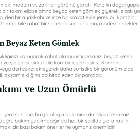
ek, modern ve zarif bir görüntü yaratır. Ketenin doğal yapısı
k bir takım elbise altına beyaz keten gömlek giyerek, sıcak y
ıca, deri bir ayakkabı ve ince bir kravat ekleyerek bu kombini
rtamda bile rahat bir seçenek sunduğu için, modern erkekler
çin Beyaz Keten Gömlek
şıklığınızı koruyarak rahat olmayı istiyorsanız, beyaz keten
 ve şık bir ayakkabı ile kombinleyebilirsiniz. Kombin
 veya deri ceket ekleyerek daha sofistike bir görünüm elde
, akşam şıklığına da hitap eden bir parçadır.
akımı ve Uzun Ömürlü
r yere sahipse, bu gömleğin bakımına da dikkat etmeniz
oğru bakım yapılmadığında hızlı bir şekilde yıpranabilir.
ak için bazı bakım önerilerine uymanız önemlidir: