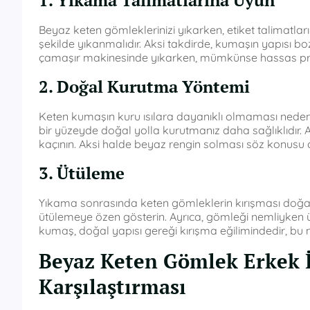
1. Yıkama Talimatlarına Uyun
Beyaz keten gömleklerinizi yıkarken, etiket talimatla
şekilde yıkanmalıdır. Aksi takdirde, kumaşın yapısı bo
çamaşır makinesinde yıkarken, mümkünse hassas pr
2. Doğal Kurutma Yöntemi
Keten kumaşın kuru ısılara dayanıklı olmaması neden
bir yüzeyde doğal yolla kurutmanız daha sağlıklıdır
kaçının. Aksi halde beyaz rengin solması söz konusu ol
3. Ütüleme
Yıkama sonrasında keten gömleklerin kırışması doğal
ütülemeye özen gösterin. Ayrıca, gömleği nemliyken üt
kumaş, doğal yapısı gereği kırışma eğilimindedir, bu 
Beyaz Keten Gömlek Erkek İç
Karşılaştırması