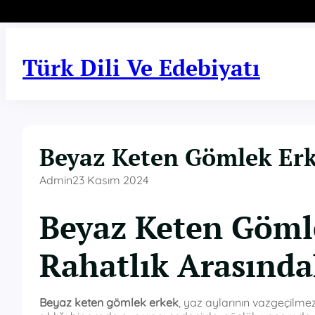
İçeriğe
geç
Türk Dili Ve Edebiyatı
Beyaz Keten Gömlek Er
Admin
23 Kasım 2024
Beyaz Keten Gömle
Rahatlık Arasınd
Beyaz keten gömlek erkek
, yaz aylarının vazgeçilme