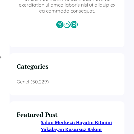
u
exercitation ullamco laboris nisi ut aliquip ex
ea commodo consequat.
X
Last.fm
Instagram
e
Categories
Genel
(50.229)
Featured Post
Salon Merkezi: Hayatın Ritmini
Yakalayan Kusursuz Bakım