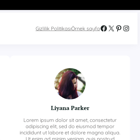
Facebook
X
Pinterest
Instagram
Gizlilik Politikası
Örnek sayfa
Liyana Parker
Lorem ipsum dolor sit amet, consectetur
adipiscing elit, sed do eiusmod tempor
incididunt ut labore et dolore magna aliqua.
Ut enim ad minim veniam, quis nostrud