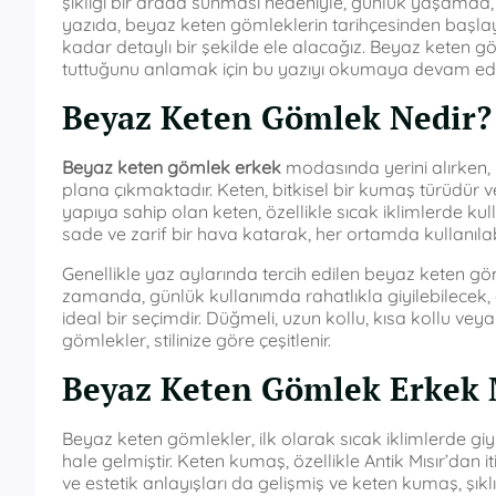
şıklığı bir arada sunması nedeniyle, günlük yaşamda, i
yazıda, beyaz keten gömleklerin tarihçesinden başlay
kadar detaylı bir şekilde ele alacağız. Beyaz keten g
tuttuğunu anlamak için bu yazıyı okumaya devam edi
Beyaz Keten Gömlek Nedir?
Beyaz keten gömlek erkek
modasında yerini alırken,
plana çıkmaktadır. Keten, bitkisel bir kumaş türüdür ve
yapıya sahip olan keten, özellikle sıcak iklimlerde k
sade ve zarif bir hava katarak, her ortamda kullanılab
Genellikle yaz aylarında tercih edilen beyaz keten göm
zamanda, günlük kullanımda rahatlıkla giyilebilecek,
ideal bir seçimdir. Düğmeli, uzun kollu, kısa kollu vey
gömlekler, stilinize göre çeşitlenir.
Beyaz Keten Gömlek Erkek 
Beyaz keten gömlekler, ilk olarak sıcak iklimlerde 
hale gelmiştir. Keten kumaş, özellikle Antik Mısır’dan i
ve estetik anlayışları da gelişmiş ve keten kumaş, şıkl