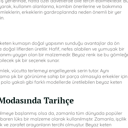
ş yerlerinde, hatta özel davetlerde bile tercih edilmektedir. B
arak, kullanım alanlarına, kombin önerilerine ve bakımına
ömleklerin, erkeklerin gardıroplarında neden önemli bir yer
n.
 keten kumaşın doğal yapısının sunduğu avantajlar da ön
 doğal liflerden üretilir. Hafif, nefes alabilen ve yumuşak bir
ullanımı yaygın olan bir malzemedir. Beyaz renk ise bu gömleğ
ilecek şık bir seçenek sunar.
lek, vücutta terlemeyi engelleyerek serin tutar. Aynı
 ama şık bir görünüme sahip bir parça olmasıyla erkekler için
a polo yakalı gibi farklı modellerde üretilebilen beyaz keten
Modasında Tarihçe
giyilmeye başlanmış olsa da, zamanla tüm dünyada popüler
tibaren lüks bir malzeme olarak kullanılmıştır. Zamanla, işçilik
ık ve zarafet arayanların tercihi olmuştur. Beyaz keten