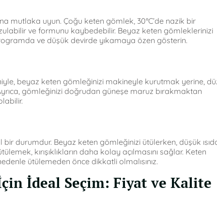
rına mutlaka uyun. Çoğu keten gömlek, 30°C’de nazik bir
zulabilir ve formunu kaybedebilir. Beyaz keten gömleklerinizi
ogramda ve düşük devirde yıkamaya özen gösterin.
iyle, beyaz keten gömleğinizi makineyle kurutmak yerine, dü
. Ayrıca, gömleğinizi doğrudan güneşe maruz bırakmaktan
abilir.
 bir durumdur. Beyaz keten gömleğinizi ütülerken, düşük ısıd
ülemek, kırışıklıkların daha kolay açılmasını sağlar. Keten
nedenle ütülemeden önce dikkatli olmalısınız.
in İdeal Seçim: Fiyat ve Kalite