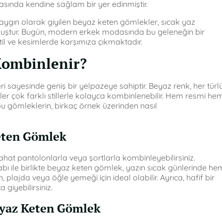
sında kendine sağlam bir yer edinmiştir.
 yaygın olarak giyilen beyaz keten gömlekler, sıcak yaz
olmuştur. Bugün, modern erkek modasında bu geleneğin bir
il ve kesimlerde karşımıza çıkmaktadır.
Kombinlenir?
i sayesinde geniş bir yelpazeye sahiptir. Beyaz renk, her türl
er çok farklı stillerle kolayca kombinlenebilir. Hem resmi he
bu gömleklerin, birkaç örnek üzerinden nasıl
eten Gömlek
rahat pantolonlarla veya şortlarla kombinleyebilirsiniz.
abı ile birlikte beyaz keten gömlek, yazın sıcak günlerinde he
plajda veya öğle yemeği için ideal olabilir. Ayrıca, hafif bir
giyebilirsiniz.
Beyaz Keten Gömlek