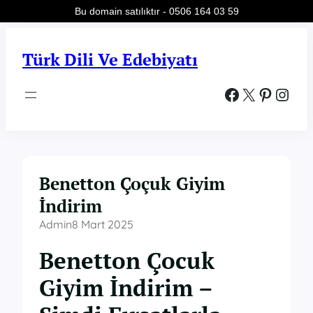
Bu domain satılıktır - 0506 164 03 59
İçeriğe
geç
Türk Dili Ve Edebiyatı
Facebook
X
Pinterest
Instagram
Benetton Çoçuk Giyim
İndirim
Admin
8 Mart 2025
Benetton Çocuk
Giyim İndirim –