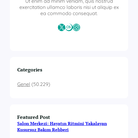
Ut enim ad minim veniam, quis nostrud
exercitation ullamco laboris nisi ut aliquip ex
ea commodo consequat.
X
Last.fm
Instagram
Categories
Genel
(50.229)
Featured Post
Salon Merkezi: Hayatın Ritmini Yakalayan
Kusursuz Bakım Rehberi