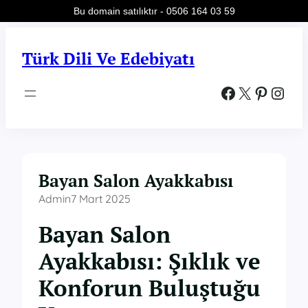
Bu domain satılıktır - 0506 164 03 59
İçeriğe
geç
Türk Dili Ve Edebiyatı
Facebook
X
Pinterest
Instagram
Bayan Salon Ayakkabısı
Admin
7 Mart 2025
Bayan Salon
Ayakkabısı: Şıklık ve
Konforun Buluştuğu