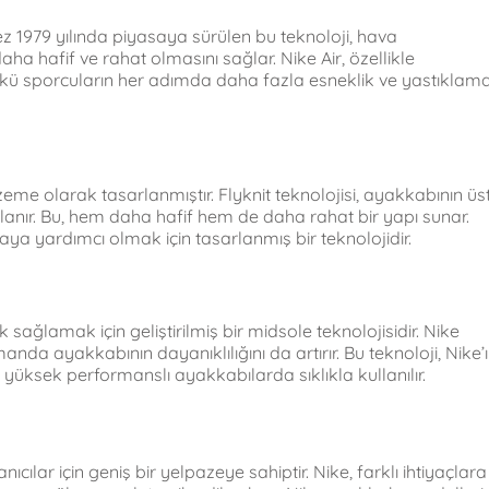
k kez 1979 yılında piyasaya sürülen bu teknoloji, hava
ha hafif ve rahat olmasını sağlar. Nike Air, özellikle
kü sporcuların her adımda daha fazla esneklik ve yastıklam
lzeme olarak tasarlanmıştır. Flyknit teknolojisi, ayakkabının üs
llanır. Bu, hem daha hafif hem de daha rahat bir yapı sunar.
maya yardımcı olmak için tasarlanmış bir teknolojidir.
sağlamak için geliştirilmiş bir midsole teknolojisidir. Nike
a ayakkabının dayanıklılığını da artırır. Bu teknoloji, Nike’
ve yüksek performanslı ayakkabılarda sıklıkla kullanılır.
cılar için geniş bir yelpazeye sahiptir. Nike, farklı ihtiyaçlara