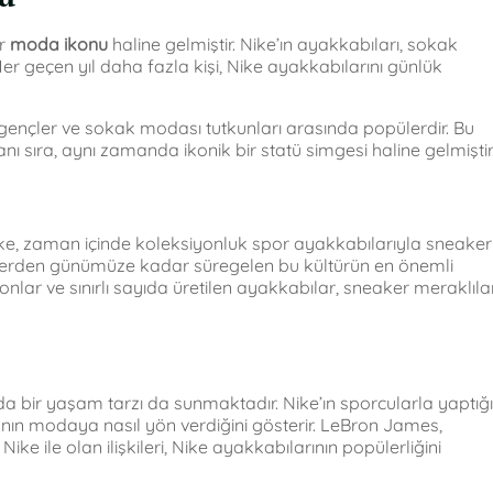
ir
moda ikonu
haline gelmiştir. Nike’ın ayakkabıları, sokak
r geçen yıl daha fazla kişi, Nike ayakkabılarını günlük
 gençler ve sokak modası tutkunları arasında popülerdir. Bu
nı sıra, aynı zamanda ikonik bir statü simgesi haline gelmiştir
 Nike, zaman içinde koleksiyonluk spor ayakkabılarıyla sneaker
80’lerden günümüze kadar süregelen bu kültürün en önemli
onlar ve sınırlı sayıda üretilen ayakkabılar, sneaker meraklılar
 bir yaşam tarzı da sunmaktadır. Nike’ın sporcularla yaptığı
nın modaya nasıl yön verdiğini gösterir. LeBron James,
ke ile olan ilişkileri, Nike ayakkabılarının popülerliğini