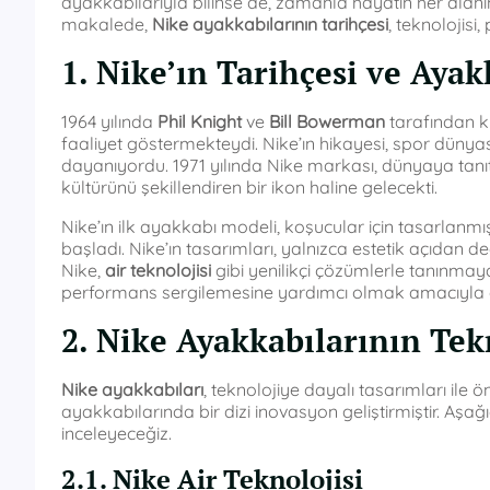
ayakkabılarıyla bilinse de, zamanla hayatın her alanın
makalede,
Nike ayakkabılarının tarihçesi
, teknolojisi
1. Nike’ın Tarihçesi ve Ayak
1964 yılında
Phil Knight
ve
Bill Bowerman
tarafından k
faaliyet göstermekteydi. Nike’ın hikayesi, spor dün
dayanıyordu. 1971 yılında Nike markası, dünyaya tanı
kültürünü şekillendiren bir ikon haline gelecekti.
Nike’ın ilk ayakkabı modeli, koşucular için tasarlan
başladı. Nike’ın tasarımları, yalnızca estetik açıdan d
Nike,
air teknolojisi
gibi yenilikçi çözümlerle tanınmaya
performans sergilemesine yardımcı olmak amacıyla gel
2. Nike Ayakkabılarının Tekn
Nike ayakkabıları
, teknolojiye dayalı tasarımları ile 
ayakkabılarında bir dizi inovasyon geliştirmiştir. Aşağı
inceleyeceğiz.
2.1. Nike Air Teknolojisi