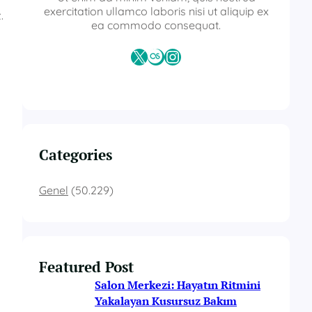
exercitation ullamco laboris nisi ut aliquip ex
.
ea commodo consequat.
X
Last.fm
Instagram
Categories
Genel
(50.229)
Featured Post
Salon Merkezi: Hayatın Ritmini
Yakalayan Kusursuz Bakım