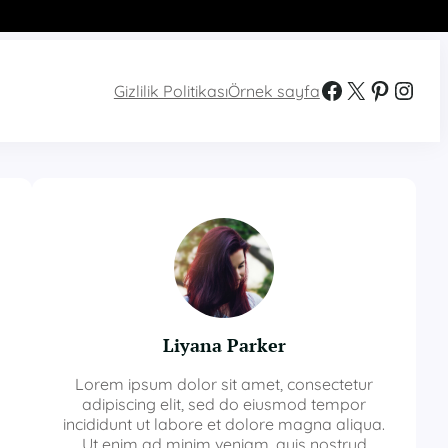
Facebook
X
Pinterest
Instagram
Gizlilik Politikası
Örnek sayfa
Liyana Parker
Lorem ipsum dolor sit amet, consectetur
adipiscing elit, sed do eiusmod tempor
incididunt ut labore et dolore magna aliqua.
Ut enim ad minim veniam, quis nostrud