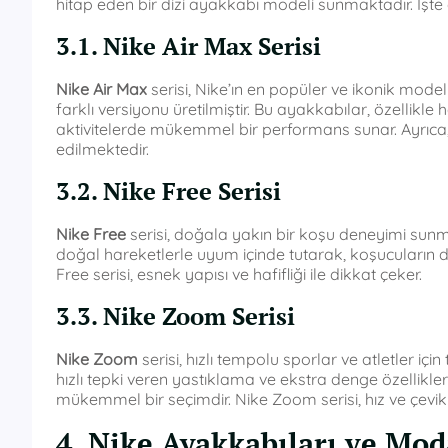
hitap eden bir dizi ayakkabı modeli sunmaktadır. İşte
3.1. Nike Air Max Serisi
Nike Air Max
serisi, Nike’ın en popüler ve ikonik modelle
farklı versiyonu üretilmiştir. Bu ayakkabılar, özellikle 
aktivitelerde mükemmel bir performans sunar. Ayrıca
edilmektedir.
3.2. Nike Free Serisi
Nike Free
serisi, doğala yakın bir koşu deneyimi sunm
doğal hareketlerle uyum içinde tutarak, koşucuların d
Free serisi, esnek yapısı ve hafifliği ile dikkat çeker.
3.3. Nike Zoom Serisi
Nike Zoom
serisi, hızlı tempolu sporlar ve atletler i
hızlı tepki veren yastıklama ve ekstra denge özellikle
mükemmel bir seçimdir. Nike Zoom serisi, hız ve çeviklik 
4. Nike Ayakkabıları ve Mod