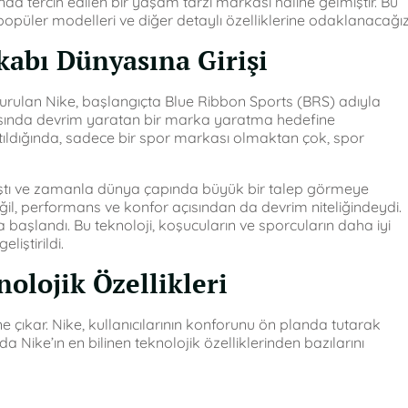
da tercih edilen bir yaşam tarzı markası haline gelmiştir. Bu
, popüler modelleri ve diğer detaylı özelliklerine odaklanacağız
kabı Dünyasına Girişi
urulan Nike, başlangıçta Blue Ribbon Sports (BRS) adıyla
yasında devrim yaratan bir marka yaratma hedefine
tıldığında, sadece bir spor markası olmaktan çok, spor
mıştı ve zamanla dünya çapında büyük bir talep görmeye
eğil, performans ve konfor açısından da devrim niteliğindeydi.
 başlandı. Bu teknoloji, koşucuların ve sporcuların daha iyi
iştirildi.
olojik Özellikleri
öne çıkar. Nike, kullanıcılarının konforunu ön planda tutarak
da Nike’ın en bilinen teknolojik özelliklerinden bazılarını