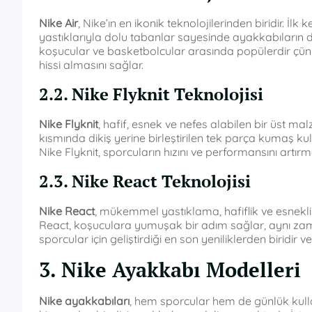
Nike Air
, Nike’ın en ikonik teknolojilerinden biridir. İl
yastıklarıyla dolu tabanlar sayesinde ayakkabıların da
koşucular ve basketbolcular arasında popülerdir çün
hissi almasını sağlar.
2.2. Nike Flyknit Teknolojisi
Nike Flyknit
, hafif, esnek ve nefes alabilen bir üst ma
kısmında dikiş yerine birleştirilen tek parça kumaş ku
Nike Flyknit, sporcuların hızını ve performansını artır
2.3. Nike React Teknolojisi
Nike React
, mükemmel yastıklama, hafiflik ve esneklik 
React, koşuculara yumuşak bir adım sağlar, aynı zamand
sporcular için geliştirdiği en son yeniliklerden biridir 
3. Nike Ayakkabı Modelleri
Nike ayakkabıları
, hem sporcular hem de günlük kullanı