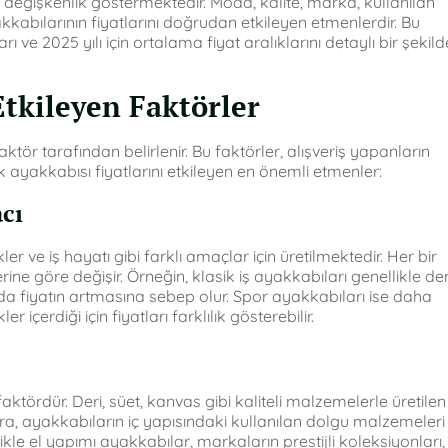
ak değişkenlik göstermektedir. Moda, kalite, marka, kullanılan
kkabılarının fiyatlarını doğrudan etkileyen etmenlerdir. Bu
 ve 2025 yılı için ortalama fiyat aralıklarını detaylı bir şekild
Etkileyen Faktörler
aktör tarafından belirlenir. Bu faktörler, alışveriş yapanların
 ayakkabısı fiyatlarını etkileyen en önemli etmenler:
cı
er ve iş hayatı gibi farklı amaçlar için üretilmektedir. Her bir
rine göre değişir. Örneğin, klasik iş ayakkabıları genellikle der
 da fiyatın artmasına sebep olur. Spor ayakkabıları ise daha
er içerdiği için fiyatları farklılık gösterebilir.
aktördür. Deri, süet, kanvas gibi kaliteli malzemelerle üretilen
ıra, ayakkabıların iç yapısındaki kullanılan dolgu malzemeleri
ellikle el yapımı ayakkabılar, markaların prestijli koleksiyonları,