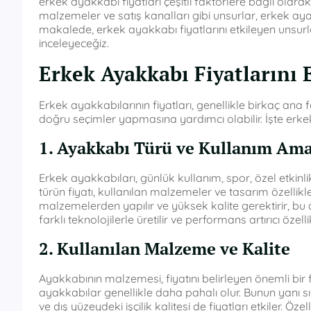
erkek ayakkabı fiyatları çeşitli faktörlere bağlı olar
malzemeler ve satış kanalları gibi unsurlar, erkek aya
makalede, erkek ayakkabı fiyatlarını etkileyen unsurları
inceleyeceğiz.
Erkek Ayakkabı Fiyatlarını 
Erkek ayakkabılarının fiyatları, genellikle birkaç ana f
doğru seçimler yapmasına yardımcı olabilir. İşte erkek
1. Ayakkabı Türü ve Kullanım Ama
Erkek ayakkabıları, günlük kullanım, spor, özel etkinlikl
türün fiyatı, kullanılan malzemeler ve tasarım özellikle
malzemelerden yapılır ve yüksek kalite gerektirir, bu
farklı teknolojilerle üretilir ve performans artırıcı özellikl
2. Kullanılan Malzeme ve Kalite
Ayakkabının malzemesi, fiyatını belirleyen önemli bir f
ayakkabılar genellikle daha pahalı olur. Bunun yanı s
ve dış yüzeydeki işçilik kalitesi de fiyatları etkiler. Öz