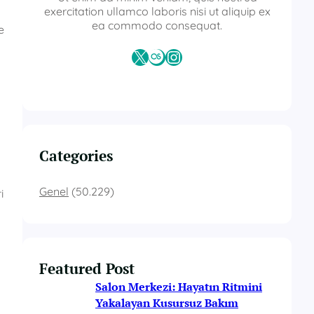
exercitation ullamco laboris nisi ut aliquip ex
ea commodo consequat.
e
X
Last.fm
Instagram
Categories
Genel
(50.229)
i
Featured Post
Salon Merkezi: Hayatın Ritmini
Yakalayan Kusursuz Bakım