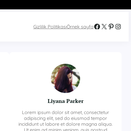
Facebook
X
Pinterest
Instagram
Gizlilik Politikası
Örnek sayfa
Liyana Parker
Lorem ipsum dolor sit amet, consectetur
adipiscing elit, sed do eiusmod tempor
incididunt ut labore et dolore magna aliqua.
Ut enim ad minim veniam, quis nostrud