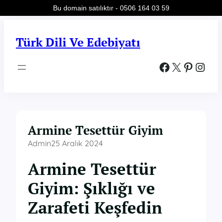
Bu domain satılıktır - 0506 164 03 59
İçeriğe
geç
Türk Dili Ve Edebiyatı
Facebook
X
Pinterest
Instagram
Armine Tesettür Giyim
Admin
25 Aralık 2024
Armine Tesettür
Giyim: Şıklığı ve
Zarafeti Keşfedin