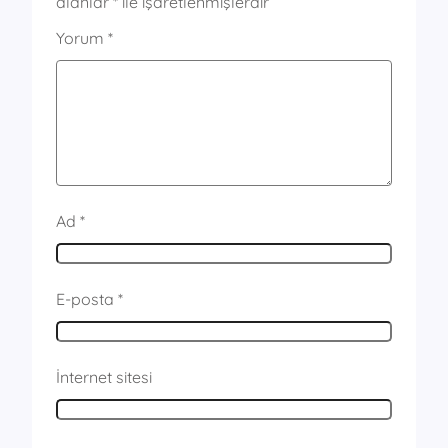
alanlar
*
ile işaretlenmişlerdir
Yorum
*
Ad
*
E-posta
*
İnternet sitesi