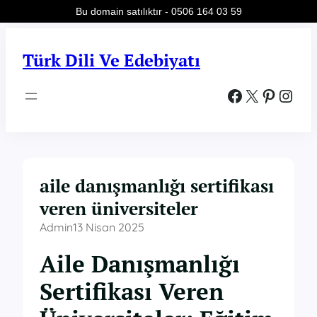
Bu domain satılıktır - 0506 164 03 59
İçeriğe
geç
Türk Dili Ve Edebiyatı
Facebook
X
Pinterest
Instagram
aile danışmanlığı sertifikası
veren üniversiteler
Admin
13 Nisan 2025
Aile Danışmanlığı
Sertifikası Veren