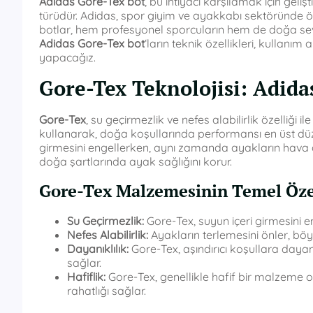
Adidas Gore-Tex bot
, bu ihtiyacı karşılamak için geli
türüdür. Adidas, spor giyim ve ayakkabı sektöründe ön
botlar, hem profesyonel sporcuların hem de doğa severl
Adidas Gore-Tex bot
‘ların teknik özellikleri, kullanım
yapacağız.
Gore-Tex Teknolojisi: Adida
Gore-Tex
, su geçirmezlik ve nefes alabilirlik özelliği i
kullanarak, doğa koşullarında performansı en üst düz
girmesini engellerken, aynı zamanda ayakların hava a
doğa şartlarında ayak sağlığını korur.
Gore-Tex Malzemesinin Temel Özel
Su Geçirmezlik:
Gore-Tex, suyun içeri girmesini e
Nefes Alabilirlik:
Ayakların terlemesini önler, böyl
Dayanıklılık:
Gore-Tex, aşındırıcı koşullara daya
sağlar.
Hafiflik:
Gore-Tex, genellikle hafif bir malzeme ola
rahatlığı sağlar.