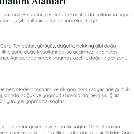
ullanım Alanları
lı kalmaz. Bu botlar, çeşitli zorlu koşullarda kullanıma uygun
arın çeşitli kullanım alanlarını inceleyeceğiz:
s Gore-Tex botlar,
yürüyüş, dağcılık, trekking
gibi doğa
zellikle zorlu doğa koşullarında, su geçirmezlik ve nefes
unar. Ayrıca, tabanındaki kaymaz özellik, dağcılık gibi zorlu
p etmez. Modern tasarımı ve şık görünümü sayesinde günlük
ış aylarında, soğuk ve yağmurlu havalarda, hem şıklığınızı
bir yürüyüş yapmanızı sağlar.
in, bu botlar güvenlik ve rahatlık sağlar. Özellikle inşaat
e su geçirmezlik gibi özellikler kritik önem taşır. Adidas Gore