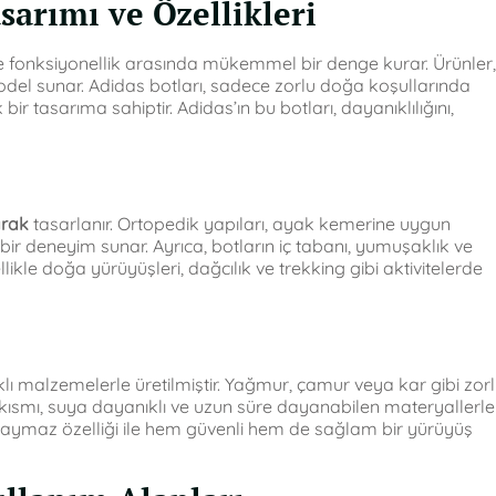
sarımı ve Özellikleri
 fonksiyonellik arasında mükemmel bir denge kurar. Ürünler,
model sunar. Adidas botları, sadece zorlu doğa koşullarında
bir tasarıma sahiptir. Adidas’ın bu botları, dayanıklılığını,
arak
tasarlanır. Ortopedik yapıları, ayak kemerine uygun
bir deneyim sunar. Ayrıca, botların iç tabanı, yumuşaklık ve
ikle doğa yürüyüşleri, dağcılık ve trekking gibi aktivitelerde
klı malzemelerle üretilmiştir. Yağmur, çamur veya kar gibi zor
ış kısmı, suya dayanıklı ve uzun süre dayanabilen materyallerle
 kaymaz özelliği ile hem güvenli hem de sağlam bir yürüyüş