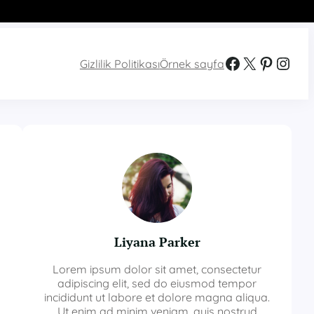
Facebook
X
Pinterest
Instagram
Gizlilik Politikası
Örnek sayfa
Liyana Parker
Lorem ipsum dolor sit amet, consectetur
adipiscing elit, sed do eiusmod tempor
incididunt ut labore et dolore magna aliqua.
Ut enim ad minim veniam, quis nostrud