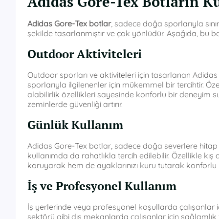
Adidas Gore-Tex Botların K
Adidas Gore-Tex botlar
, sadece doğa sporlarıyla sınır
şekilde tasarlanmıştır ve çok yönlüdür. Aşağıda, bu botl
Outdoor Aktiviteleri
Outdoor sporları ve aktiviteleri için tasarlanan Adida
sporlarıyla ilgilenenler için mükemmel bir tercihtir. Ö
alabilirlik özellikleri sayesinde konforlu bir deneyim s
zeminlerde güvenliği artırır.
Günlük Kullanım
Adidas Gore-Tex botlar, sadece doğa severlere hita
kullanımda da rahatlıkla tercih edilebilir. Özellikle k
koruyarak hem de ayaklarınızı kuru tutarak konforlu 
İş ve Profesyonel Kullanım
İş yerlerinde veya profesyonel koşullarda çalışanlar iç
sektörü gibi dış mekanlarda çalışanlar için sağlamlık v