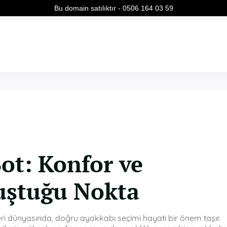
Bu domain satılıktır - 0506 164 03 59
ot: Konfor ve
uştuğu Nokta
ri dünyasında, doğru ayakkabı seçimi hayati bir önem taşır.