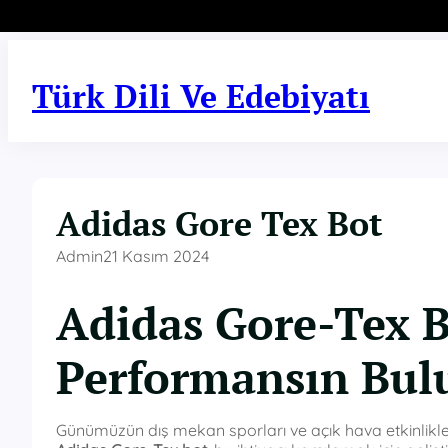
İçeriğe
geç
Türk Dili Ve Edebiyatı
Adidas Gore Tex Bot
Admin
21 Kasım 2024
Adidas Gore-Tex B
Performansın Bul
Günümüzün dış mekan sporları ve açık hava etkinlikle