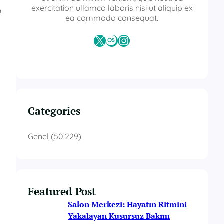
exercitation ullamco laboris nisi ut aliquip ex
u
ea commodo consequat.
X
Last.fm
Instagram
Categories
Genel
(50.229)
Featured Post
m
Salon Merkezi: Hayatın Ritmini
Yakalayan Kusursuz Bakım