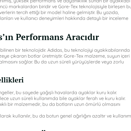
ştirilmiş, yüksek performans ve dayanıklılık sunan bir ayakkabı
cü markalardan biridir ve Gore-Tex teknolojisiyle birleşen b
erin tercih ettiği bir model haline gelmiştir. Bu yazıda,
 alanları ve kullanıcı deneyimleri hakkında detaylı bir inceleme
s’ın Performans Aracıdır
le bilinen bir teknolojidir. Adidas, bu teknolojiyi ayakkabılarında
eye çıkaran botlar üretmiştir. Gore-Tex malzeme, suyun içeri
lmasını sağlar. Bu da uzun süreli yürüyüşlerde veya zorlu
likleri
ngeller, bu sayede yağışlı havalarda ayaklar kuru kalır.
ece uzun süreli kullanımda bile ayaklar ferah ve kuru kalır.
nıklı bir malzemedir, bu da botların uzun ömürlü olmasını
rak kullanılır, bu da botun genel ağırlığını azaltır ve kullanı