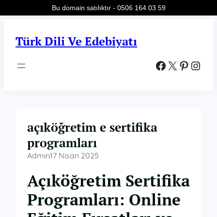
Bu domain satılıktır - 0506 164 03 59
İçeriğe
geç
Türk Dili Ve Edebiyatı
Facebook
X
Pinterest
Instagram
açıköğretim e sertifika
programları
Admin
17 Nisan 2025
Açıköğretim Sertifika
Programları: Online