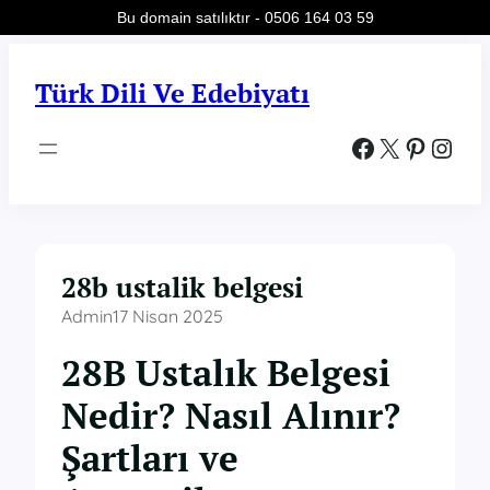
Bu domain satılıktır - 0506 164 03 59
İçeriğe
geç
Türk Dili Ve Edebiyatı
Facebook
X
Pinterest
Instagram
28b ustalik belgesi
Admin
17 Nisan 2025
28B Ustalık Belgesi
Nedir? Nasıl Alınır?
Şartları ve