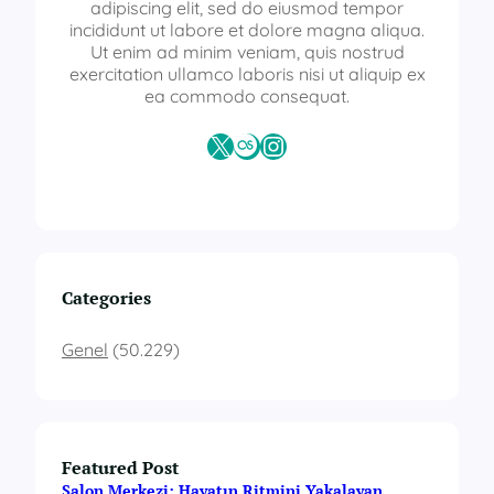
s
adipiscing elit, sed do eiusmod tempor
e
incididunt ut labore et dolore magna aliqua.
r
Ut enim ad minim veniam, quis nostrud
t
exercitation ullamco laboris nisi ut aliquip ex
i
ea commodo consequat.
f
i
X
Last.fm
Instagram
k
a
s
ı
m
e
b
Categories
o
n
Genel
(50.229)
a
y
l
ı
Featured Post
Salon Merkezi: Hayatın Ritmini Yakalayan