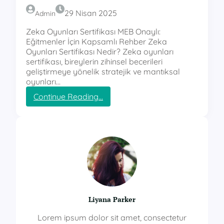
29 Nisan 2025
Admin
Zeka Oyunları Sertifikası MEB Onaylı:
Eğitmenler İçin Kapsamlı Rehber Zeka
Oyunları Sertifikası Nedir? Zeka oyunları
sertifikası, bireylerin zihinsel becerileri
geliştirmeye yönelik stratejik ve mantıksal
oyunları…
:
Continue Reading…
z
e
k
a
o
y
u
n
l
a
Liyana Parker
r
ı
Lorem ipsum dolor sit amet, consectetur