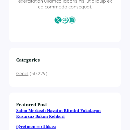
s
exercitation ullamco laboris nisi ut aliquip ex
i
ea commodo consequat.
X
Last.fm
Instagram
Categories
Genel
(50.229)
Featured Post
Salon Merkezi: Hayatın Ritmini Yakalayan
Kusursuz Bakım Rehberi
öğretmen sertifikası