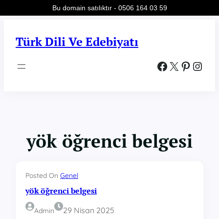
Bu domain satılıktır - 0506 164 03 59
İçeriğe
geç
Türk Dili Ve Edebiyatı
Facebook
X
Pinterest
Instagram
yök öğrenci belgesi
Posted On
Genel
yök öğrenci belgesi
29 Nisan 2025
Admin