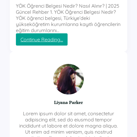
YÖK Öğrenci Belgesi Nedir? Nasıl Alınır? | 2025
Güncel Rehber 1. YÖK Öğrenci Belgesi Nedir?
YÖK öğrenci belgesi, Türkiye’deki
yükseköğretim kurumlarına kayıtlı öğrencilerin
eğitim durumlarını…
:
Continue Reading…
y
ö
k
ö
ğ
r
e
n
c
i
Liyana Parker
b
e
Lorem ipsum dolor sit amet, consectetur
l
adipiscing elit, sed do eiusmod tempor
g
incididunt ut labore et dolore magna aliqua.
e
Ut enim ad minim veniam, quis nostrud