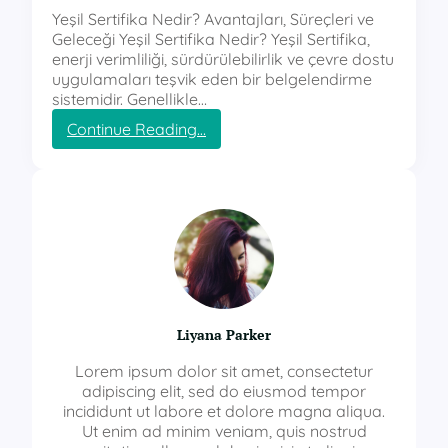
Yeşil Sertifika Nedir? Avantajları, Süreçleri ve
Geleceği Yeşil Sertifika Nedir? Yeşil Sertifika,
enerji verimliliği, sürdürülebilirlik ve çevre dostu
uygulamaları teşvik eden bir belgelendirme
sistemidir. Genellikle…
:
Continue Reading…
y
e
ş
i
l
s
e
r
t
i
Liyana Parker
f
i
Lorem ipsum dolor sit amet, consectetur
k
adipiscing elit, sed do eiusmod tempor
a
incididunt ut labore et dolore magna aliqua.
Ut enim ad minim veniam, quis nostrud