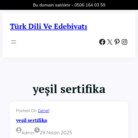
Bu domain satılıktır - 0506 164 03 59
İçeriğe
geç
Türk Dili Ve Edebiyatı
Facebook
X
Pinterest
Instagram
yeşil sertifika
Posted On
Genel
yeşil sertifika
29 Nisan 2025
Admin