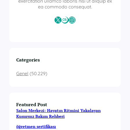
exercitation ullamco laboris nisi ut aliquip ex
ea commodo consequat.
X
Last.fm
Instagram
Categories
Genel
(50.229)
Featured Post
Salon Merkezi: Hayatın Ritmini Yakalayan
Kusursuz Bakım Rehberi
öğretmen sertifikası