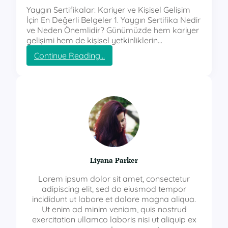
Yaygın Sertifikalar: Kariyer ve Kişisel Gelişim
İçin En Değerli Belgeler 1. Yaygın Sertifika Nedir
ve Neden Önemlidir? Günümüzde hem kariyer
gelişimi hem de kişisel yetkinliklerin…
:
Continue Reading…
y
a
y
g
ı
n
s
e
r
t
Liyana Parker
i
f
Lorem ipsum dolor sit amet, consectetur
i
adipiscing elit, sed do eiusmod tempor
k
incididunt ut labore et dolore magna aliqua.
a
Ut enim ad minim veniam, quis nostrud
exercitation ullamco laboris nisi ut aliquip ex