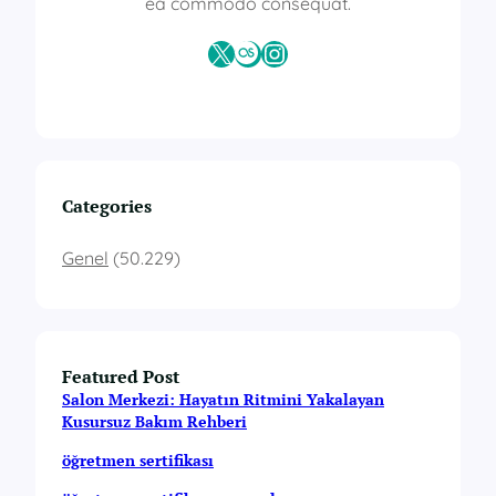
ea commodo consequat.
X
Last.fm
Instagram
Categories
Genel
(50.229)
Featured Post
Salon Merkezi: Hayatın Ritmini Yakalayan
Kusursuz Bakım Rehberi
öğretmen sertifikası