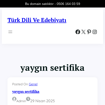
Bu domain satılıktır - 0506 164 03 59
İçeriğe
geç
Türk Dili Ve Edebiyatı
Facebook
X
Pinterest
Instagram
yaygın sertifika
Posted On
Genel
yaygın sertifika
29 Nisan 2025
Admin