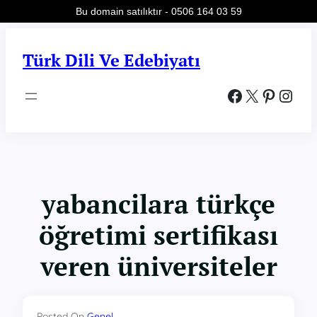
Bu domain satılıktır - 0506 164 03 59
İçeriğe
geç
Türk Dili Ve Edebiyatı
Facebook
X
Pinterest
Instagram
yabancilara türkçe
öğretimi sertifikası
veren üniversiteler
Posted On
Genel