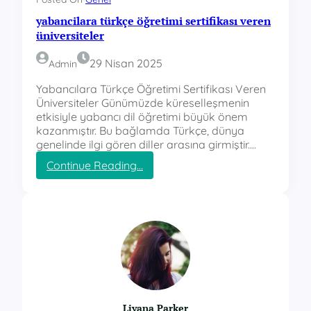
yabancilara türkçe öğretimi sertifikası veren
üniversiteler
29 Nisan 2025
Admin
Yabancılara Türkçe Öğretimi Sertifikası Veren
Üniversiteler Günümüzde küreselleşmenin
etkisiyle yabancı dil öğretimi büyük önem
kazanmıştır. Bu bağlamda Türkçe, dünya
genelinde ilgi gören diller arasına girmiştir.…
:
Continue Reading…
y
a
b
a
n
c
i
l
a
r
Liyana Parker