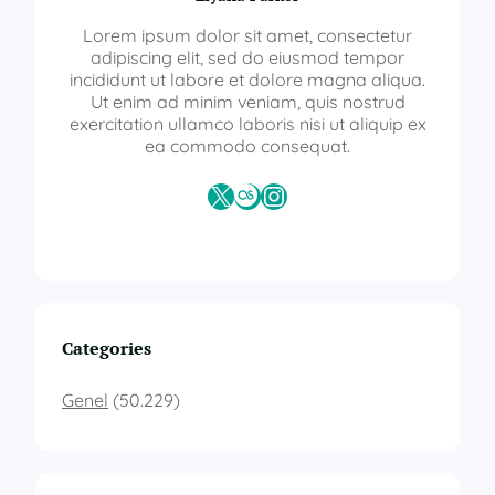
a
t
Lorem ipsum dolor sit amet, consectetur
ü
adipiscing elit, sed do eiusmod tempor
r
incididunt ut labore et dolore magna aliqua.
k
Ut enim ad minim veniam, quis nostrud
ç
exercitation ullamco laboris nisi ut aliquip ex
e
ea commodo consequat.
ö
ğ
X
Last.fm
Instagram
r
e
t
i
m
i
s
Categories
e
r
Genel
(50.229)
t
i
f
i