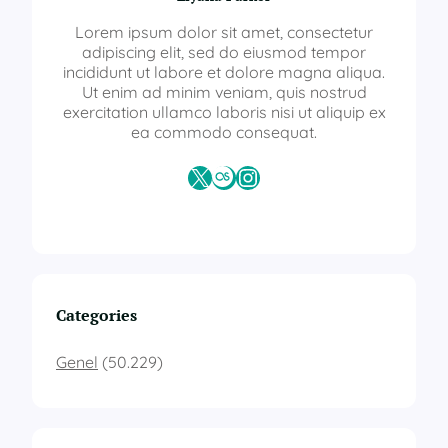
a
t
Lorem ipsum dolor sit amet, consectetur
ü
adipiscing elit, sed do eiusmod tempor
r
incididunt ut labore et dolore magna aliqua.
k
Ut enim ad minim veniam, quis nostrud
ç
exercitation ullamco laboris nisi ut aliquip ex
e
ea commodo consequat.
ö
ğ
X
Last.fm
Instagram
r
e
t
i
m
i
s
Categories
e
r
Genel
(50.229)
t
i
f
i