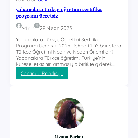
yabancılara türkçe öğretimi sertifika
programı ücretsiz
29 Nisan 2025
Admin
Yabancılara Türkçe Öğretimi Sertifika
Programı Ücretsiz: 2025 Rehberi 1. Yabancılara
Türkçe Öğretimi Nedir ve Neden Önemlidir?
Yabancılara Türkçe öğretimi, Türkiye’nin
küresel etkisinin artmasıyla birlikte giderek…
:
Continue Reading…
y
a
b
a
n
c
ı
l
a
r
Liyana Parker