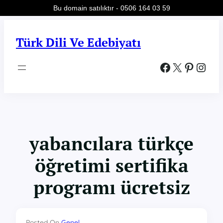
Bu domain satılıktır - 0506 164 03 59
İçeriğe
geç
Türk Dili Ve Edebiyatı
Facebook
X
Pinterest
Instagram
yabancılara türkçe
öğretimi sertifika
programı ücretsiz
Posted On
Genel