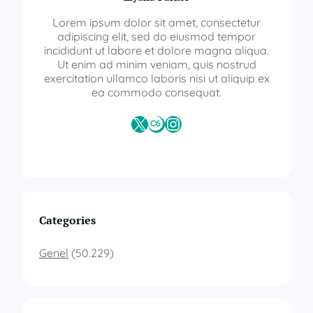
a
t
Lorem ipsum dolor sit amet, consectetur
ü
adipiscing elit, sed do eiusmod tempor
r
incididunt ut labore et dolore magna aliqua.
k
Ut enim ad minim veniam, quis nostrud
ç
exercitation ullamco laboris nisi ut aliquip ex
e
ea commodo consequat.
ö
ğ
X
Last.fm
Instagram
r
e
t
i
m
i
s
Categories
e
r
Genel
(50.229)
t
i
f
i