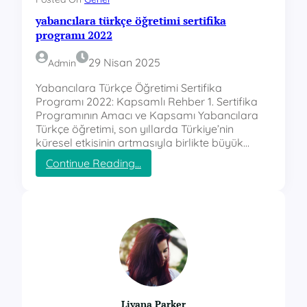
yabancılara türkçe öğretimi sertifika
programı 2022
29 Nisan 2025
Admin
Yabancılara Türkçe Öğretimi Sertifika
Programı 2022: Kapsamlı Rehber 1. Sertifika
Programının Amacı ve Kapsamı Yabancılara
Türkçe öğretimi, son yıllarda Türkiye’nin
küresel etkisinin artmasıyla birlikte büyük…
:
Continue Reading…
y
a
b
a
n
c
ı
l
a
r
Liyana Parker