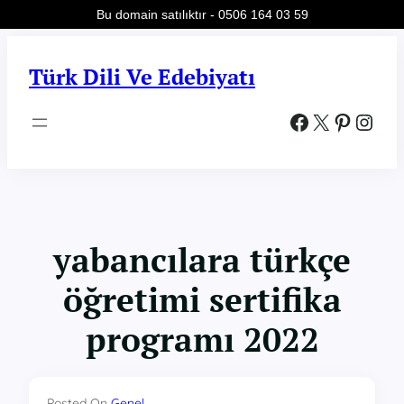
Bu domain satılıktır - 0506 164 03 59
İçeriğe
geç
Türk Dili Ve Edebiyatı
Facebook
X
Pinterest
Instagram
yabancılara türkçe
öğretimi sertifika
programı 2022
Posted On
Genel