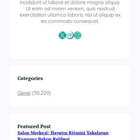
s
incididunt ut labore et dolore magna aliqua.
i
Ut enim ad minim veniam, quis nostrud
d
exercitation ullamco laboris nisi ut aliquip ex
e
ea commodo consequat.
v
a
X
Last.fm
Instagram
m
s
ı
z
l
ı
k
Categories
Genel
(50.229)
Featured Post
Salon Merkezi: Hayatın Ritmini Yakalayan
Kusursuz Bakım Rehberi