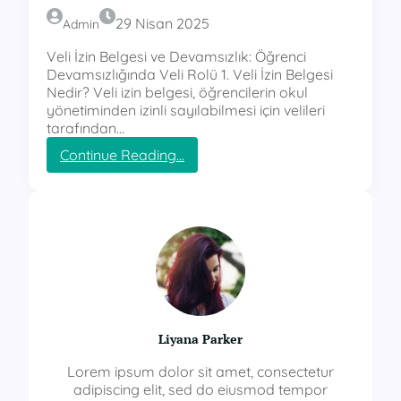
29 Nisan 2025
Admin
Veli İzin Belgesi ve Devamsızlık: Öğrenci
Devamsızlığında Veli Rolü 1. Veli İzin Belgesi
Nedir? Veli izin belgesi, öğrencilerin okul
yönetiminden izinli sayılabilmesi için velileri
tarafından…
:
Continue Reading…
v
e
l
i
i
z
i
n
b
e
Liyana Parker
l
g
Lorem ipsum dolor sit amet, consectetur
e
adipiscing elit, sed do eiusmod tempor