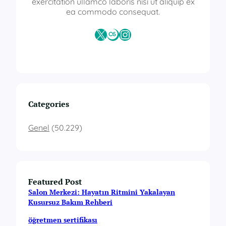
exercitation ullamco laboris nisi ut aliquip ex
ea commodo consequat.
X
Last.fm
Instagram
Categories
Genel
(50.229)
Featured Post
Salon Merkezi: Hayatın Ritmini Yakalayan
Kusursuz Bakım Rehberi
öğretmen sertifikası