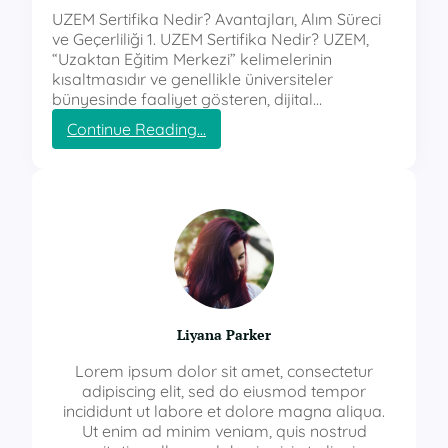
UZEM Sertifika Nedir? Avantajları, Alım Süreci
ve Geçerliliği 1. UZEM Sertifika Nedir? UZEM,
“Uzaktan Eğitim Merkezi” kelimelerinin
kısaltmasıdır ve genellikle üniversiteler
bünyesinde faaliyet gösteren, dijital…
:
Continue Reading…
u
z
e
m
s
e
r
t
i
f
Liyana Parker
i
k
Lorem ipsum dolor sit amet, consectetur
a
adipiscing elit, sed do eiusmod tempor
incididunt ut labore et dolore magna aliqua.
Ut enim ad minim veniam, quis nostrud