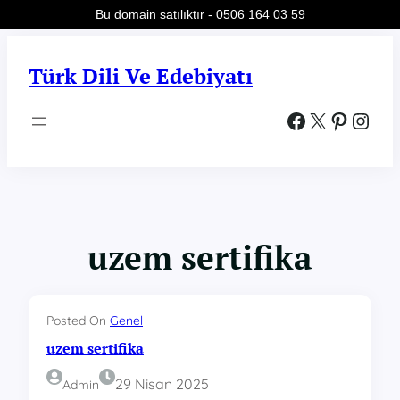
Bu domain satılıktır - 0506 164 03 59
İçeriğe
geç
Türk Dili Ve Edebiyatı
Facebook
X
Pinterest
Instagram
uzem sertifika
Posted On
Genel
uzem sertifika
29 Nisan 2025
Admin