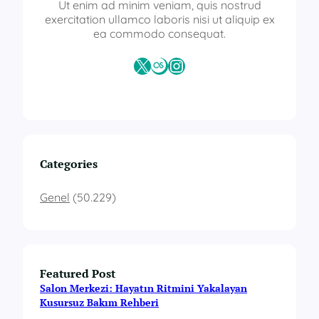
k
Ut enim ad minim veniam, quis nostrud
b
exercitation ullamco laboris nisi ut aliquip ex
e
ea commodo consequat.
l
g
X
Last.fm
Instagram
e
s
i
b
a
ş
v
Categories
u
r
Genel
(50.229)
u
Featured Post
Salon Merkezi: Hayatın Ritmini Yakalayan
Kusursuz Bakım Rehberi