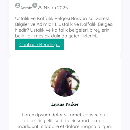
29 Nisan 2025
Admin
Ustalık ve Kalfalık Belgesi Başvurusu: Gerekli
Bilgiler ve Adımlar 1. Ustalık ve Kalfalık Belgesi
Nedir? Ustalık ve kalfalık belgeleri, bireylerin
belirli bir meslek dalında yeterliliklerini…
:
Continue Reading…
u
s
t
a
l
ı
k
k
a
l
Liyana Parker
f
a
Lorem ipsum dolor sit amet, consectetur
l
adipiscing elit, sed do eiusmod tempor
ı
incididunt ut labore et dolore magna aliqua.