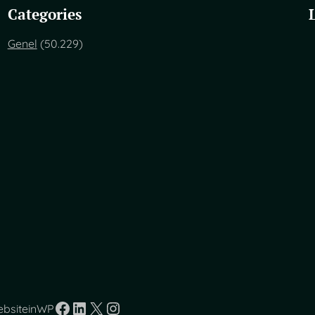
Categories
Genel
(50.229)
Facebook
LinkedIn
X
Instagram
ebsiteinWP