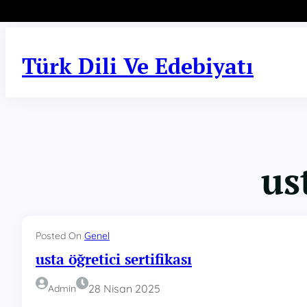
İçeriğe
geç
Türk Dili Ve Edebiyatı
us
Posted On
Genel
usta öğretici sertifikası
28 Nisan 2025
Admin