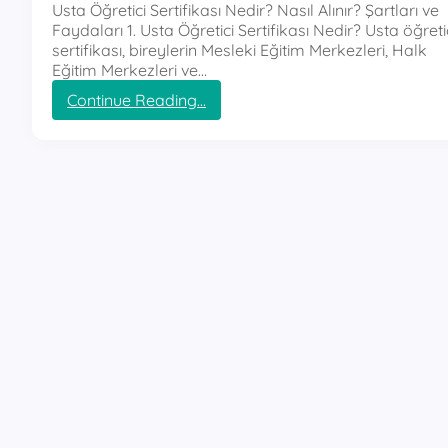
Usta Öğretici Sertifikası Nedir? Nasıl Alınır? Şartları ve
Faydaları 1. Usta Öğretici Sertifikası Nedir? Usta öğreti
sertifikası, bireylerin Mesleki Eğitim Merkezleri, Halk
Eğitim Merkezleri ve…
:
Continue Reading…
u
s
t
a
ö
ğ
r
e
t
i
c
i
s
e
r
t
i