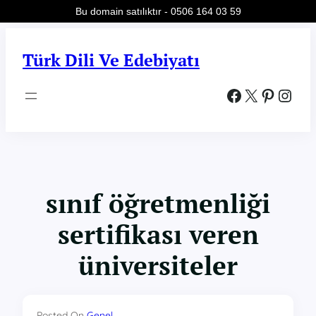
Bu domain satılıktır - 0506 164 03 59
İçeriğe
geç
Türk Dili Ve Edebiyatı
Facebook
X
Pinterest
Instagram
sınıf öğretmenliği
sertifikası veren
üniversiteler
Posted On
Genel