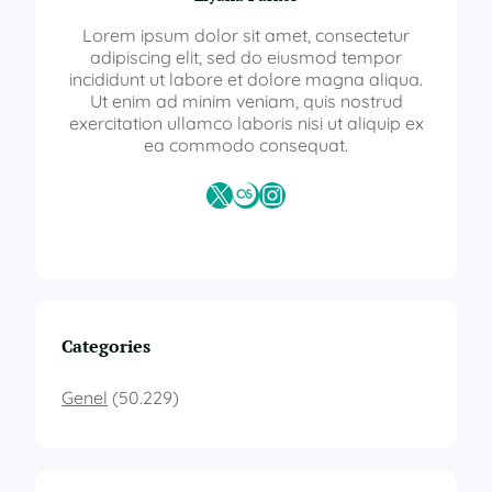
m
e
Lorem ipsum dolor sit amet, consectetur
n
adipiscing elit, sed do eiusmod tempor
l
incididunt ut labore et dolore magna aliqua.
i
Ut enim ad minim veniam, quis nostrud
ğ
exercitation ullamco laboris nisi ut aliquip ex
i
ea commodo consequat.
s
e
X
Last.fm
Instagram
r
t
i
f
i
k
a
Categories
s
ı
Genel
(50.229)
v
e
r
e