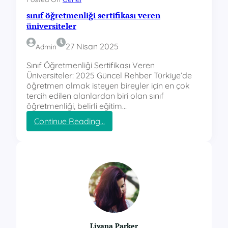
sınıf öğretmenliği sertifikası veren
üniversiteler
27 Nisan 2025
Admin
Sınıf Öğretmenliği Sertifikası Veren
Üniversiteler: 2025 Güncel Rehber Türkiye’de
öğretmen olmak isteyen bireyler için en çok
tercih edilen alanlardan biri olan sınıf
öğretmenliği, belirli eğitim…
:
Continue Reading…
s
ı
n
ı
f
ö
ğ
r
e
t
Liyana Parker