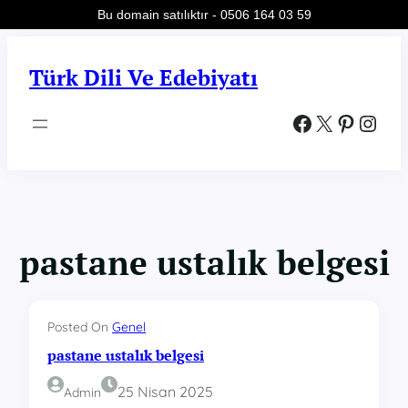
Bu domain satılıktır - 0506 164 03 59
İçeriğe
geç
Türk Dili Ve Edebiyatı
Facebook
X
Pinterest
Instagram
pastane ustalık belgesi
Posted On
Genel
pastane ustalık belgesi
25 Nisan 2025
Admin