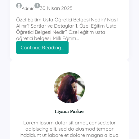
30 Nisan 2025
Admin
Özel Eğitim Usta Öğretici Belgesi Nedir? Nasıl
Alınır? Şartlar ve Detaylar 1. Özel Eğitim Usta
Öğretici Belgesi Nedir? Özel eğitim usta
öğretici belgesi, Milli Eğitim…
:
Continue Reading…
ö
z
e
l
e
ğ
i
t
i
m
Liyana Parker
u
s
Lorem ipsum dolor sit amet, consectetur
t
adipiscing elit, sed do eiusmod tempor
a
incididunt ut labore et dolore magna aliqua.