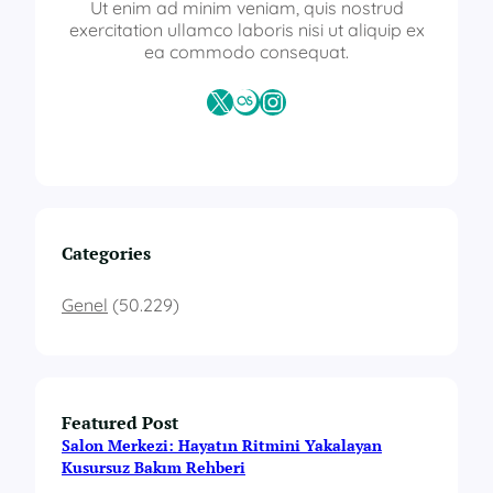
ö
Ut enim ad minim veniam, quis nostrud
ğ
exercitation ullamco laboris nisi ut aliquip ex
r
ea commodo consequat.
e
t
X
Last.fm
Instagram
i
c
i
b
e
l
g
Categories
e
s
Genel
(50.229)
i
Featured Post
Salon Merkezi: Hayatın Ritmini Yakalayan
Kusursuz Bakım Rehberi