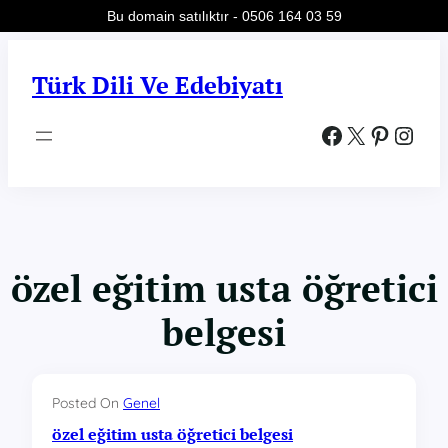
Bu domain satılıktır - 0506 164 03 59
İçeriğe
geç
Türk Dili Ve Edebiyatı
Facebook
X
Pinterest
Instagram
özel eğitim usta öğretici
belgesi
Posted On
Genel
özel eğitim usta öğretici belgesi