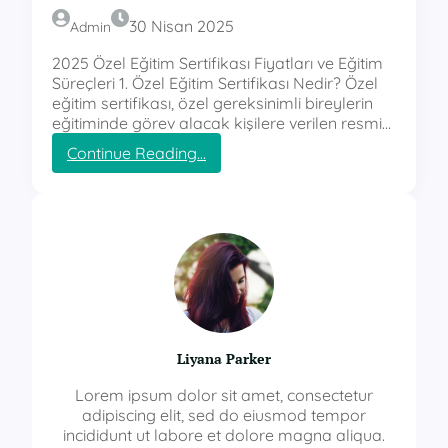
30 Nisan 2025
Admin
2025 Özel Eğitim Sertifikası Fiyatları ve Eğitim
Süreçleri 1. Özel Eğitim Sertifikası Nedir? Özel
eğitim sertifikası, özel gereksinimli bireylerin
eğitiminde görev alacak kişilere verilen resmi…
:
Continue Reading…
ö
z
e
l
e
ğ
i
t
i
m
Liyana Parker
s
e
Lorem ipsum dolor sit amet, consectetur
r
adipiscing elit, sed do eiusmod tempor
t
incididunt ut labore et dolore magna aliqua.