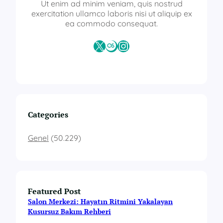
i
Ut enim ad minim veniam, quis nostrud
f
exercitation ullamco laboris nisi ut aliquip ex
i
ea commodo consequat.
k
a
X
Last.fm
Instagram
s
ı
f
i
y
a
t
Categories
l
a
Genel
(50.229)
r
ı
Featured Post
Salon Merkezi: Hayatın Ritmini Yakalayan
Kusursuz Bakım Rehberi