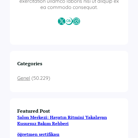
f
exercitation ullamco laboris nisi ut aliquip ex
i
ea commodo consequat.
k
a
X
Last.fm
Instagram
Categories
Genel
(50.229)
Featured Post
Salon Merkezi: Hayatın Ritmini Yakalayan
Kusursuz Bakım Rehberi
öğretmen sertifikası