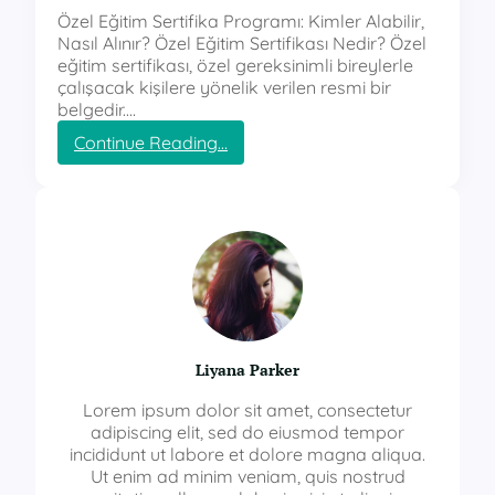
Özel Eğitim Sertifika Programı: Kimler Alabilir,
Nasıl Alınır? Özel Eğitim Sertifikası Nedir? Özel
eğitim sertifikası, özel gereksinimli bireylerle
çalışacak kişilere yönelik verilen resmi bir
belgedir.…
:
Continue Reading…
ö
z
e
l
e
ğ
i
t
i
m
Liyana Parker
s
e
Lorem ipsum dolor sit amet, consectetur
r
adipiscing elit, sed do eiusmod tempor
t
incididunt ut labore et dolore magna aliqua.
i
Ut enim ad minim veniam, quis nostrud