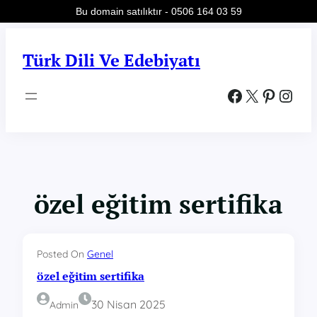
Bu domain satılıktır - 0506 164 03 59
İçeriğe
geç
Türk Dili Ve Edebiyatı
Facebook
X
Pinterest
Instagram
özel eğitim sertifika
Posted On
Genel
özel eğitim sertifika
30 Nisan 2025
Admin