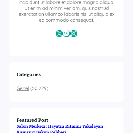
f
incididunt ut labore et dolore magna aliqua.
i
Ut enim ad minim veniam, quis nostrud
k
exercitation ullamco laboris nisi ut aliquip ex
a
ea commodo consequat.
p
r
X
Last.fm
Instagram
o
g
r
a
m
l
a
Categories
r
ı
Genel
(50.229)
Featured Post
Salon Merkezi: Hayatın Ritmini Yakalayan
Kusursuz Bakım Rehberi