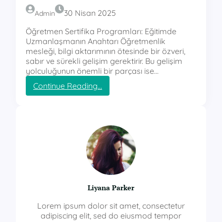
30 Nisan 2025
Admin
Öğretmen Sertifika Programları: Eğitimde
Uzmanlaşmanın Anahtarı Öğretmenlik
mesleği, bilgi aktarımının ötesinde bir özveri,
sabır ve sürekli gelişim gerektirir. Bu gelişim
yolculuğunun önemli bir parçası ise…
:
Continue Reading…
ö
ğ
r
e
t
m
e
n
s
e
Liyana Parker
r
t
Lorem ipsum dolor sit amet, consectetur
i
adipiscing elit, sed do eiusmod tempor