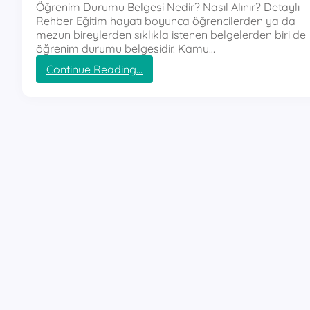
Öğrenim Durumu Belgesi Nedir? Nasıl Alınır? Detaylı
Rehber Eğitim hayatı boyunca öğrencilerden ya da
mezun bireylerden sıklıkla istenen belgelerden biri de
öğrenim durumu belgesidir. Kamu…
:
Continue Reading…
ö
ğ
r
e
n
i
m
d
u
r
u
m
u
b
e
l
g