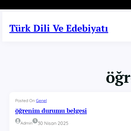
İçeriğe
geç
Türk Dili Ve Edebiyatı
öğr
Posted On
Genel
öğrenim durumu belgesi
30 Nisan 2025
Admin