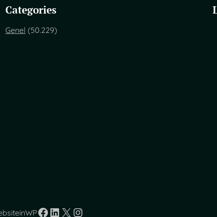
Categories
Genel
(50.229)
Facebook
LinkedIn
X
Instagram
ebsiteinWP