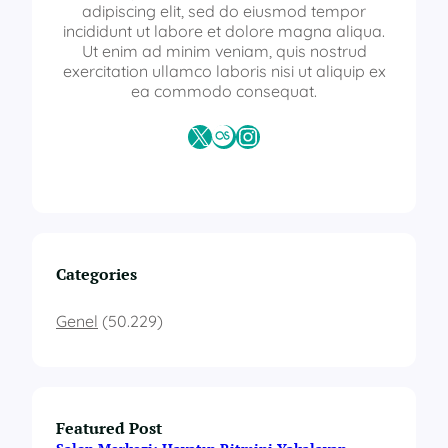
s
adipiscing elit, sed do eiusmod tempor
i
incididunt ut labore et dolore magna aliqua.
t
Ut enim ad minim veniam, quis nostrud
e
exercitation ullamco laboris nisi ut aliquip ex
m
ea commodo consequat.
e
z
X
Last.fm
Instagram
u
n
l
a
r
ı
n
Categories
a
u
Genel
(50.229)
s
t
a
l
ı
Featured Post
k