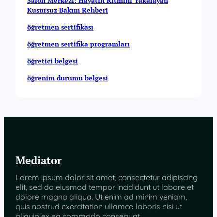
b
Salon Merkezi: Hayatın Ritmini Yakalayan
e
Kusursuz Bakım Rehberi
l
öğretmen sertifikası
g
e
öğretmen sertifika programları
s
i
öğretici belgesi
öğrenim durumu belgesi
Mediator
Lorem ipsum dolor sit amet, consectetur adipiscing
elit, sed do eiusmod tempor incididunt ut labore et
dolore magna aliqua. Ut enim ad minim veniam,
quis nostrud exercitation ullamco laboris nisi ut
aliquip ex ea commodo consequat.