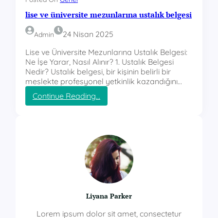
lise ve üniversite mezunlarına ustalık belgesi
24 Nisan 2025
Admin
Lise ve Üniversite Mezunlarına Ustalık Belgesi:
Ne İşe Yarar, Nasıl Alınır? 1. Ustalık Belgesi
Nedir? Ustalık belgesi, bir kişinin belirli bir
meslekte profesyonel yetkinlik kazandığını…
:
Continue Reading…
l
i
s
e
v
e
ü
n
i
v
Liyana Parker
e
r
Lorem ipsum dolor sit amet, consectetur