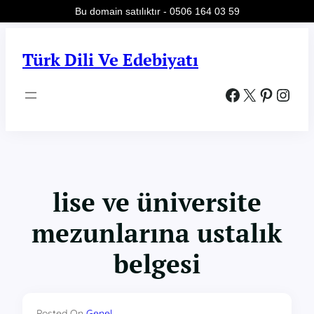
Bu domain satılıktır - 0506 164 03 59
İçeriğe
geç
Türk Dili Ve Edebiyatı
Facebook
X
Pinterest
Instagram
lise ve üniversite
mezunlarına ustalık
belgesi
Posted On
Genel