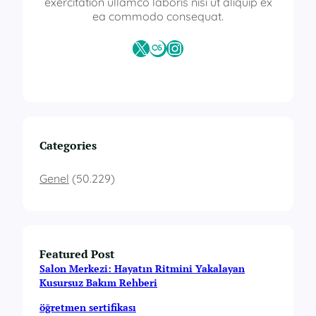
y
exercitation ullamco laboris nisi ut aliquip ex
ı
ea commodo consequat.
t
l
X
Last.fm
Instagram
a
r
ı
Categories
Genel
(50.229)
Featured Post
Salon Merkezi: Hayatın Ritmini Yakalayan
Kusursuz Bakım Rehberi
öğretmen sertifikası