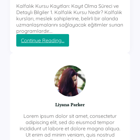
Kalfalık Kursu Kayıtları: Kayıt Olma Süreci ve
Detaylı Bilgiler 1. Kalfalık Kursu Nedir? Kalfalık
kursları, meslek sahiplerine, belirli bir alanda
uzmanlaşmalarını sağlayacak eğitimler sunan
programlardır.…
:
Continue Reading…
k
a
l
f
a
l
ı
k
k
u
Liyana Parker
r
s
Lorem ipsum dolor sit amet, consectetur
u
adipiscing elit, sed do eiusmod tempor
k
incididunt ut labore et dolore magna aliqua.
a
Ut enim ad minim veniam, quis nostrud