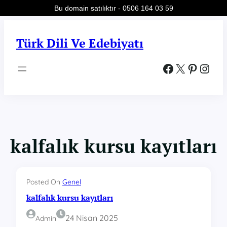
Bu domain satılıktır - 0506 164 03 59
İçeriğe
geç
Türk Dili Ve Edebiyatı
Facebook
X
Pinterest
Instagram
kalfalık kursu kayıtları
Posted On
Genel
kalfalık kursu kayıtları
24 Nisan 2025
Admin