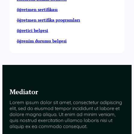
l
öğretmen sertifikası
e
r
öğretmen sertifika programları
öğretici belgesi
öğrenim durumu belgesi
Mediator
Lorem ipsum dolor sit amet, consectetur adipiscing
elit, sed do eiusmod tempor incididunt ut labore et
dolore magna aliqua. Ut enim ad minim veniam,
quis nostrud exercitation ullamco laboris nisi ut
aliquip ex ea commodo consequat.