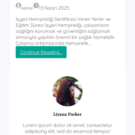
13 Nisan 2025
Admin
İşyeri Hemşireliği Sertifikası Veren Yerler ve
Eğitim Süreci İşyeri hemşireliği, çalışanların
sağlığını korumak ve güvenliğini sağlamak
amacıyla yapılan önemli bir sağlık hizmetidir.
Çalışma ortamlarında hemşirelik…
:
Continue Reading…
i
s
y
e
r
i
h
e
m
s
Liyana Parker
i
r
Lorem ipsum dolor sit amet, consectetur
e
adipiscing elit, sed do eiusmod tempor