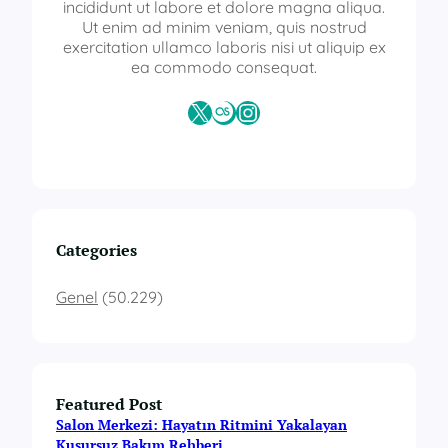
l
incididunt ut labore et dolore magna aliqua.
i
Ut enim ad minim veniam, quis nostrud
g
exercitation ullamco laboris nisi ut aliquip ex
i
ea commodo consequat.
s
e
X
Last.fm
Instagram
r
t
i
f
i
k
a
Categories
s
i
Genel
(50.229)
v
e
r
e
n
Featured Post
y
e
Salon Merkezi: Hayatın Ritmini Yakalayan
r
Kusursuz Bakım Rehberi