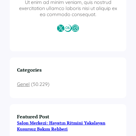
f
Ut enim ad minim veniam, quis nostrud
i
exercitation ullamco laboris nisi ut aliquip ex
k
ea commodo consequat.
a
s
X
Last.fm
Instagram
ı
a
l
m
a
Categories
Genel
(50.229)
Featured Post
Salon Merkezi: Hayatın Ritmini Yakalayan
Kusursuz Bakım Rehberi