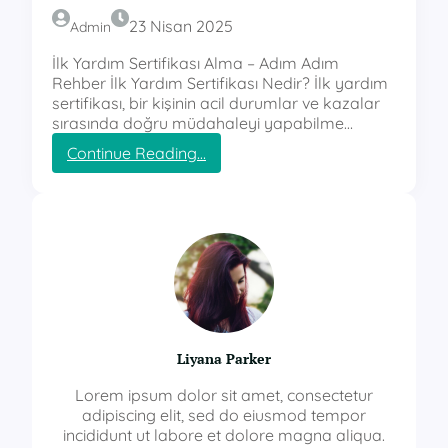
23 Nisan 2025
Admin
İlk Yardım Sertifikası Alma – Adım Adım
Rehber İlk Yardım Sertifikası Nedir? İlk yardım
sertifikası, bir kişinin acil durumlar ve kazalar
sırasında doğru müdahaleyi yapabilme…
:
Continue Reading…
i
l
k
y
a
r
d
ı
m
s
Liyana Parker
e
r
Lorem ipsum dolor sit amet, consectetur
t
adipiscing elit, sed do eiusmod tempor
i
incididunt ut labore et dolore magna aliqua.