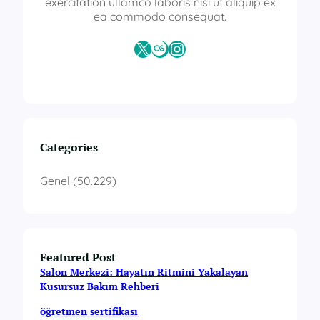
exercitation ullamco laboris nisi ut aliquip ex
ea commodo consequat.
X
Last.fm
Instagram
Categories
Genel
(50.229)
Featured Post
Salon Merkezi: Hayatın Ritmini Yakalayan
Kusursuz Bakım Rehberi
öğretmen sertifikası