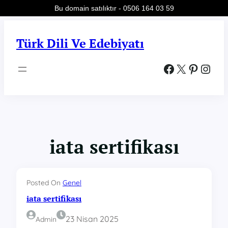
Bu domain satılıktır - 0506 164 03 59
İçeriğe
geç
Türk Dili Ve Edebiyatı
Facebook
X
Pinterest
Instagram
iata sertifikası
Posted On
Genel
iata sertifikası
23 Nisan 2025
Admin