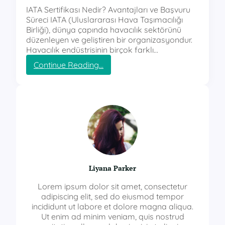
IATA Sertifikası Nedir? Avantajları ve Başvuru
Süreci IATA (Uluslararası Hava Taşımacılığı
Birliği), dünya çapında havacılık sektörünü
düzenleyen ve geliştiren bir organizasyondur.
Havacılık endüstrisinin birçok farklı…
:
Continue Reading…
i
a
t
a
s
e
r
t
i
f
Liyana Parker
i
k
Lorem ipsum dolor sit amet, consectetur
a
adipiscing elit, sed do eiusmod tempor
s
incididunt ut labore et dolore magna aliqua.
ı
Ut enim ad minim veniam, quis nostrud