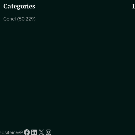
Categories
Genel
(50.229)
Facebook
LinkedIn
X
Instagram
ebsiteinWP