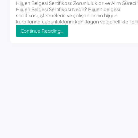
Hijyen Belgesi Sertifikası: Zorunluluklar ve Alım Süreci 1
Hijyen Belgesi Sertifikası Nedir? Hijyen belgesi
sertifikası, işletmelerin ve çalışanlarının hijyen
kurallarına uygunluklarını kanıtlayan ve genellikle ilgil
:
Continue Reading…
h
i
j
y
e
n
b
e
l
g
e
s
i
s
e
r
t