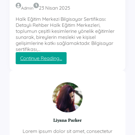
23 Nisan 2025
Admin
Halk Eğitim Merkezi Bilgisayar Sertifikası:
Detaylı Rehber Halk Eğitim Merkezleri,
toplumun çeşitli kesimlerine yönelik eğitimler
sunarak, bireylerin mesleki ve kişisel
gelişimlerine katkı sağlamaktadır. Bilgisayar
sertifikası,…
:
Continue Reading…
h
a
l
k
e
ğ
i
t
i
m
Liyana Parker
m
e
Lorem ipsum dolor sit amet, consectetur