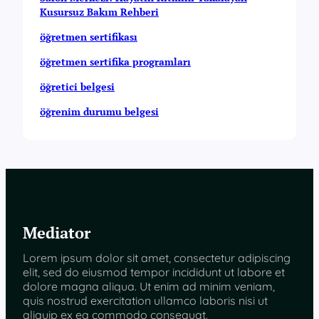
a
Kusursuz Bakım Rehberi
s
öğretmen sertifikası
ı
öğretmen sertifika programları
öğretici belgesi
öğrenim durumu belgesi
Mediator
Lorem ipsum dolor sit amet, consectetur adipiscing
elit, sed do eiusmod tempor incididunt ut labore et
dolore magna aliqua. Ut enim ad minim veniam,
quis nostrud exercitation ullamco laboris nisi ut
aliquip ex ea commodo consequat.