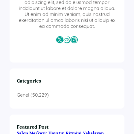
r
adipiscing elit, sed do eiusmod tempor
k
incididunt ut labore et dolore magna aliqua.
e
Ut enim ad minim veniam, quis nostrud
z
exercitation ullamco laboris nisi ut aliquip ex
i
ea commodo consequat.
b
i
X
Last.fm
Instagram
l
g
i
s
a
y
a
Categories
r
s
Genel
(50.229)
e
r
t
i
f
Featured Post
i
k
Salon Merkezi: Hayatın Ritmini Yakalayan