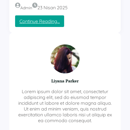
23 Nisan 2025
Admin
:
Continue Reading…
g
o
o
g
l
e
a
d
s
s
Liyana Parker
e
r
Lorem ipsum dolor sit amet, consectetur
t
adipiscing elit, sed do eiusmod tempor
i
incididunt ut labore et dolore magna aliqua.
f
Ut enim ad minim veniam, quis nostrud
i
exercitation ullamco laboris nisi ut aliquip ex
k
ea commodo consequat.
a