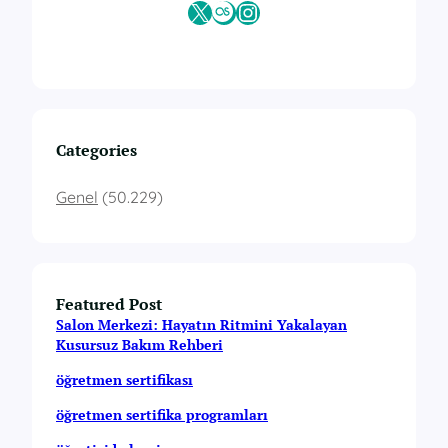
a
X
Last.fm
Instagram
l
m
a
Categories
Genel
(50.229)
Featured Post
Salon Merkezi: Hayatın Ritmini Yakalayan
Kusursuz Bakım Rehberi
öğretmen sertifikası
öğretmen sertifika programları