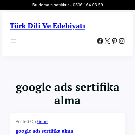
Bu domain satılıktır - 0506 164 03 59
İçeriğe
geç
Türk Dili Ve Edebiyatı
Facebook
X
Pinterest
Instagram
google ads sertifika
alma
Posted On
Genel
google ads sertifika alma