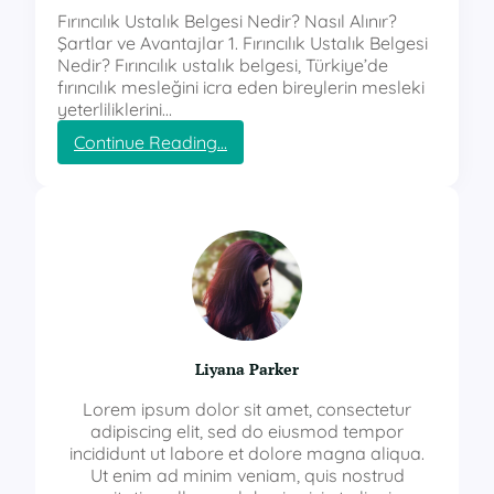
Fırıncılık Ustalık Belgesi Nedir? Nasıl Alınır?
Şartlar ve Avantajlar 1. Fırıncılık Ustalık Belgesi
Nedir? Fırıncılık ustalık belgesi, Türkiye’de
fırıncılık mesleğini icra eden bireylerin mesleki
yeterliliklerini…
:
Continue Reading…
f
ı
r
ı
n
c
ı
l
ı
k
Liyana Parker
u
s
Lorem ipsum dolor sit amet, consectetur
t
adipiscing elit, sed do eiusmod tempor
a
incididunt ut labore et dolore magna aliqua.
l
Ut enim ad minim veniam, quis nostrud