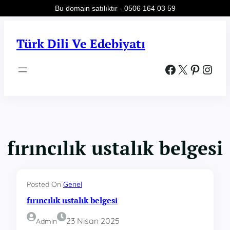
Bu domain satılıktır - 0506 164 03 59
İçeriğe
geç
Türk Dili Ve Edebiyatı
Facebook
X
Pinterest
Instagram
fırıncılık ustalık belgesi
Posted On
Genel
fırıncılık ustalık belgesi
23 Nisan 2025
Admin