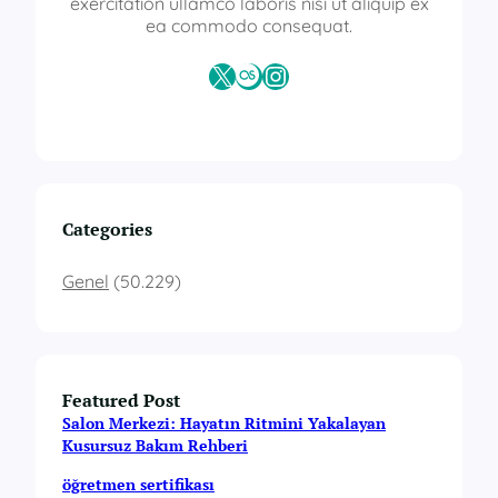
ı
exercitation ullamco laboris nisi ut aliquip ex
k
ea commodo consequat.
b
e
X
Last.fm
Instagram
l
g
e
s
i
Categories
Genel
(50.229)
Featured Post
Salon Merkezi: Hayatın Ritmini Yakalayan
Kusursuz Bakım Rehberi
öğretmen sertifikası