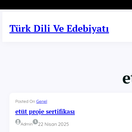
İçeriğe
geç
Türk Dili Ve Edebiyatı
e
Posted On
Genel
etüt proje sertifikası
22 Nisan 2025
Admin