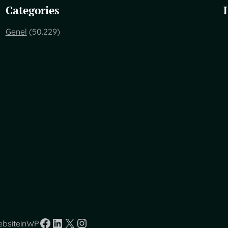
Categories
Genel
(50.229)
Facebook
LinkedIn
X
Instagram
ebsiteinWP