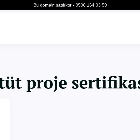
Bu domain satılıktır - 0506 164 03 59
tüt proje sertifika