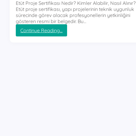
Etüt Proje Sertifikası Nedir? Kimler Alabilir, Nasıl Alınır?
Etüt proje sertifikası, yapı projelerinin teknik uygunluk
sürecinde görev alacak profesyonellerin yetkinliğini
gösteren resmi bir belgedir. Bu…
:
Continue Reading…
e
t
ü
t
p
r
o
j
e
s
e
r
t
i
f
i
k