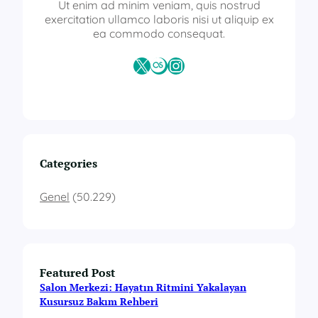
T
Ut enim ad minim veniam, quis nostrud
a
exercitation ullamco laboris nisi ut aliquip ex
k
ea commodo consequat.
ı
m
X
Last.fm
Instagram
l
a
r
ı
Categories
Genel
(50.229)
Featured Post
Salon Merkezi: Hayatın Ritmini Yakalayan
Kusursuz Bakım Rehberi