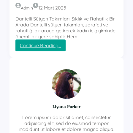
12 Mart 2025
Admin
Dantelli Sütyen Takımları: Şıklık ve Rahatlık Bir
Arada Dantelli sütyen takımları, zarafeti ve
rahatlığı bir araya getirerek kadın iç giyiminde
önemli bir yere sahiptir. Hem…
:
Continue Reading…
D
a
n
t
e
l
l
i
S
ü
Liyana Parker
t
y
Lorem ipsum dolor sit amet, consectetur
e
adipiscing elit, sed do eiusmod tempor
n
incididunt ut labore et dolore magna aliqua.